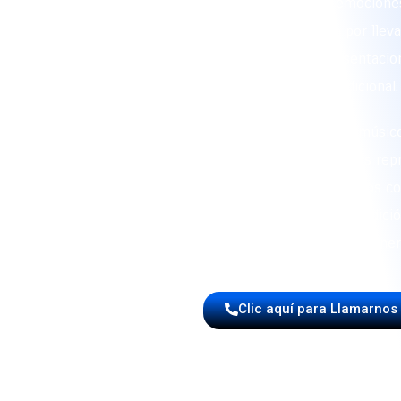
instrumentos de viento despierta emocione
en todo el lugar. Nos reconocen por llev
contagiosa a cada evento con presentacio
auténtico sabor tradicional.
Nuestra agrupación está formada por músico
ejecutan con precisión los ritmos más rep
nuestra herencia cultural. Tocamos co
profesionalismo, preservando una tradici
continúa cautivando a nuevas gener
Clic aquí para Llamarnos