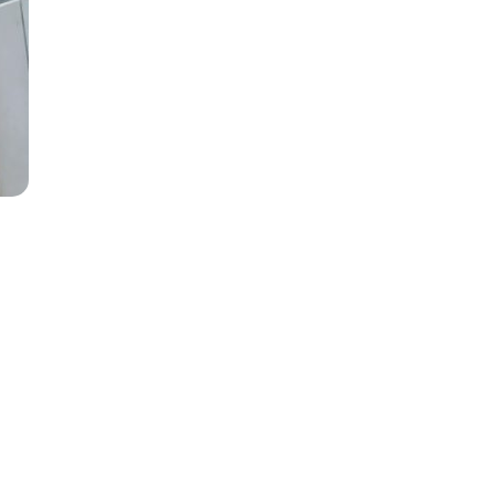
ayera en Cota
e contratación claro, ágil y adaptado a tus
timada, y recibirás una propuesta detallada