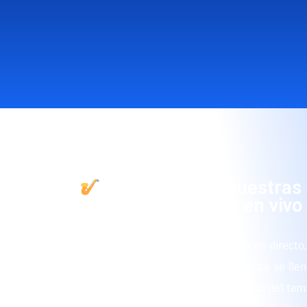
El encanto de nuestras
en Cota en vivo
Cuando la música se interpreta en directo,
adquiere otra dimensión. El ambiente se lle
las miradas se iluminan y el ritmo del tam