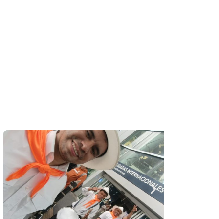
evento en Cota
les, serenatas y actividades culturales. Ya
ue todos se levanten a bailar.
as necesidades específicas de cada cliente.
100% en vivo.