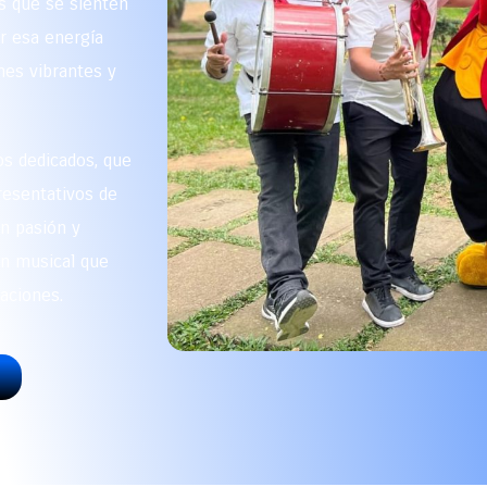
s que se sienten
ar esa energía
nes vibrantes y
s dedicados, que
resentativos de
n pasión y
ón musical que
aciones.