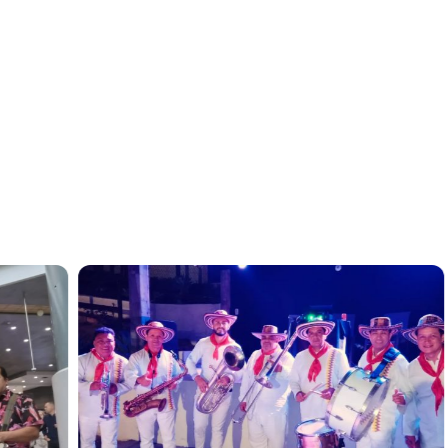
encienden cualquier tipo de 
, matrimonios, cumpleaños, ferias, celebraciones empresaria
elebraciones más importantes, porque sabemos cómo hacer q
epertorio, el número de músicos y la puesta en escena a l
el compromiso de ofrecer un show de calidad, auténtico y 