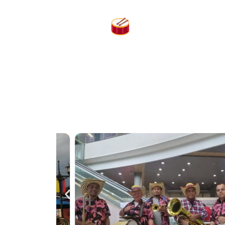
Ritmos que 
Llevamos nuestra música a fiestas privadas
somos parte habitual de las c
Cada presentación es única. Adaptamos el r
Siempre con 