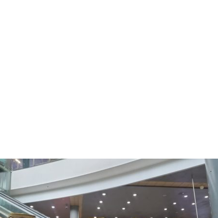
do, siempre alegre con nuest
 merengues, pasodobles, música tropical y popular. Todo int
s del país. También podemos preparar canciones especiales 
homenaje en un momento particular de tu evento.
lclor colombiano al escenario. Y cuando suena la papayera, 