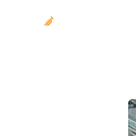
Repertorio varia
Nuestro repertorio incluye cumbias, porros,
que caracteriza a las mejores papayera
En cada nota, llevamos el fo