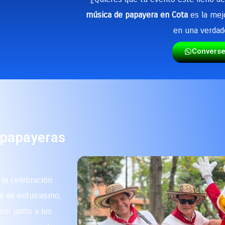
música de papayera en Cota
es la mej
en una verdad
Convers
 papayeras
 la celebración
na de entusiasmo,
bor junto a los