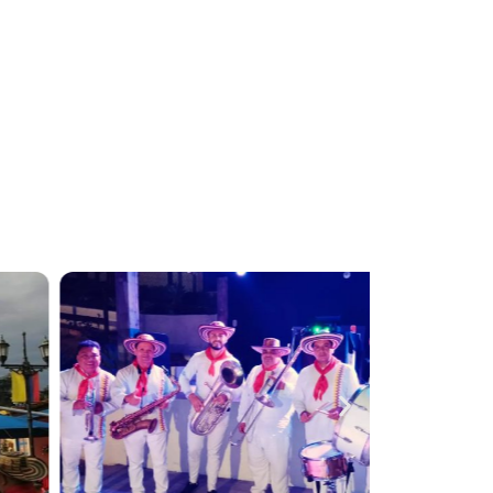
 tu celebración en
cas y en escenarios de todo el país. Cada
te y una conexión directa con el público.
necesidades con un formato flexible y
esultados y comentarios positivos.