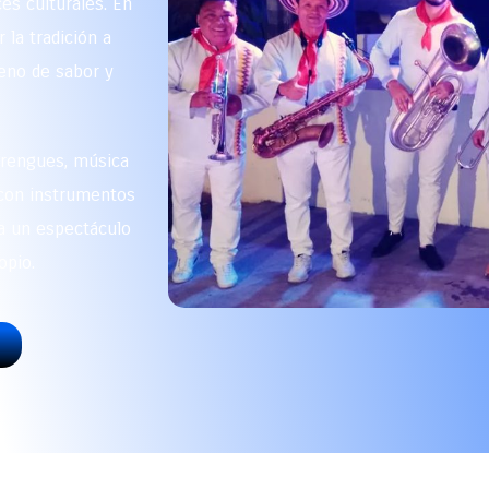
es culturales. En
 la tradición a
eno de sabor y
erengues, música
o con instrumentos
 a un espectáculo
opio.