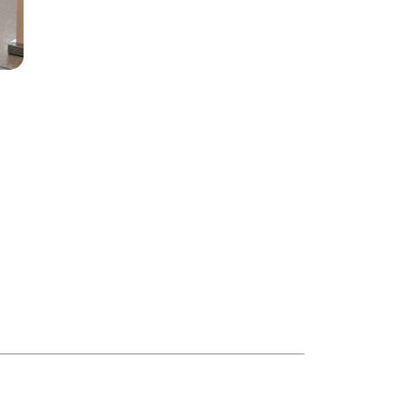
r tipo de evento
celebración, tipo de público y lugar. Ya sea
na para que todo salga perfecto.
ella, estás en el lugar indicado. Nuestra
 cerrar con broche de oro.