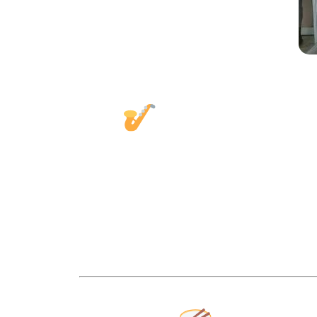
La mejor opc
Trabajamos contigo antes del evento para aj
una tarima, una calle, un salón
Si estás buscando
artistas para eventos 
experiencia nos permite s