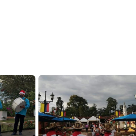
ionales que llevan alegría a
Piedecuesta
os y artistas experimentados, formados en escuelas artísti
 evento con sonido impecable, presentación visual impactan
os empresariales, desfiles o ferias, nos adaptamos a tus 
mos amenizado todo tipo de celebraciones con excelentes r