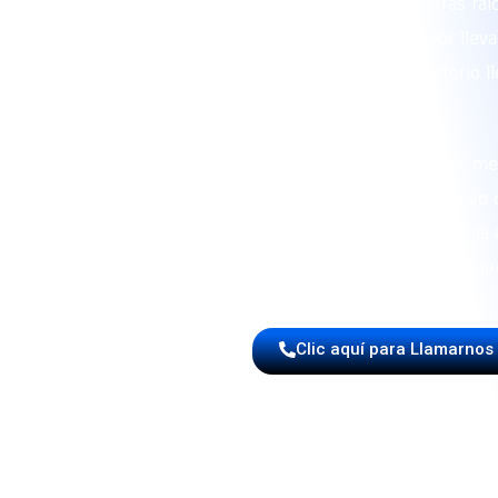
emocionar y rendir homenaje a nuestras raíc
Piedecuesta
, somos reconocidos por llevar
escenarios modernos, con un repertorio ll
alma.
Ofrecemos cumbias, porros, pasodobles, m
tropical y popular, todo interpretado en viv
de viento, percusión y cuerdas que dan vida
colorido, dinámico y con sello pr
Clic aquí para Llamarnos