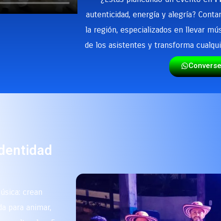
autenticidad, energía y alegría? Con
la región, especializados en llevar mú
de los asistentes y transforma cualqui
Convers
identidad
úsica: crean
a para animar,