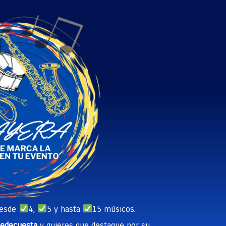
desde
4,
5 y hasta
15 músicos.
iedecuesta
y quieres que destaque por su