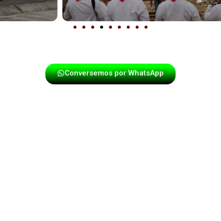
Conversemos por WhatsApp
o que se vive con todos los sentido
 Nuestra presentación incluye movimiento, interacción, ve
ino que vivan el show. Desde el primer momento, captamos 
energía arriba hasta el final.
 amable y puntualidad garantizada. En
Piedecuesta
, nos dif