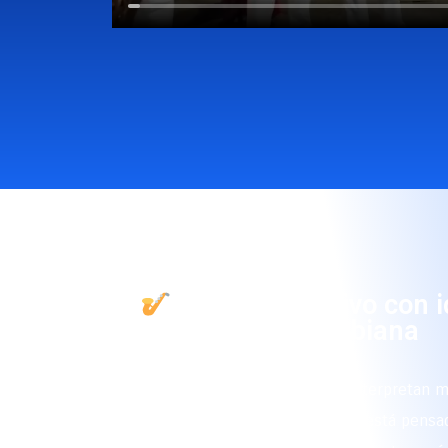
Un show en vivo con 
colombiana
Nuestros artistas no solo interpretan m
momentos. Cada presentación está pensad