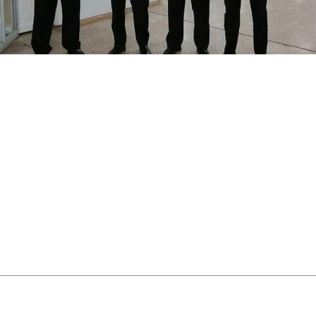
ión para animar cualquie
ustar cada detalle: duración del show, repertorio, tipo de 
 o un jardín, sabemos cómo adaptar nuestra puesta en esce
en Piedecuesta
que realmente animen, sorprendan y dejen hu
aber cuándo subir la energía, cuándo crear emoción y cómo