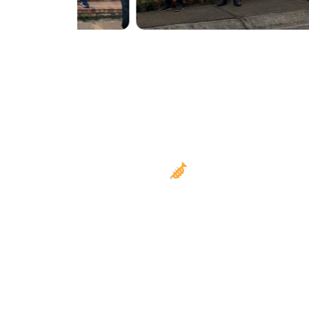
Un espectácul
Más que músicos, somos artistas escénicos.
que los asistentes no solo escuchen, s
Contamos con sonido profesional, personal