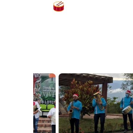
Músicos profes
Nuestro equipo está conformado por músic
uno aporta su talento para garantizar un
Ya sea para bodas, cumpleaños, event
personalizado. En
Piedecuesta
, he