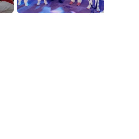
s en Piedecuesta
stuario típico y una propuesta pensada para
la atención del público y mantenemos la
erenciamos por la entrega, el respeto por tu