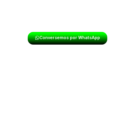
ocasión que deseas celebrar. Cada opción puede
adaptarse al tipo de sorpresa que imaginas y al
presupuesto disponible.
Conversemos por WhatsApp
Por Qué Contratar Nuestra Papayera en
el Aeropuerto El Dorado Es La Mejor
Decisión
Cuando sorprendes a alguien con música en vivo al salir
por la puerta de llegadas, ocurre algo inmediato: se
rompe cualquier tensión del viaje, aparece una sonrisa
genuina y el ambiente se llena de emociones positivas.