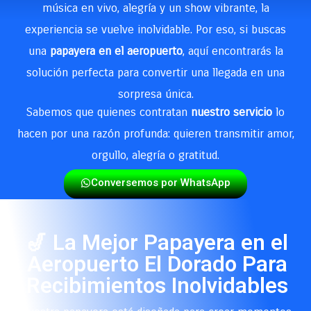
música en vivo, alegría y un show vibrante, la
experiencia se vuelve inolvidable. Por eso, si buscas
una
papayera en el aeropuerto
, aquí encontrarás la
solución perfecta para convertir una llegada en una
sorpresa única.
Sabemos que quienes contratan
nuestro servicio
lo
hacen por una razón profunda: quieren transmitir amor,
orgullo, alegría o gratitud.
Conversemos por WhatsApp
🎷 La Mejor Papayera en el
Aeropuerto El Dorado Para
Recibimientos Inolvidables