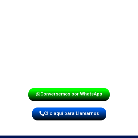
Si quieres crear un recibimiento inolvidable, estoy listo
para ayudarte. ¿Deseas que preparemos tu sorpresa?
¡Llámanos o Escríbenos, sin
Compromiso te Daremos una
Cotización!
Conversemos por WhatsApp
Clic aquí para Llamarnos