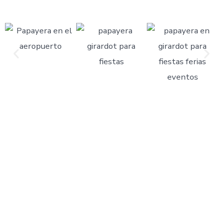
Tipo de Recibimientos
Nuestra papayera en el aeropuerto
no solo se limita a
una bienvenida tradicional. Cada sorpresa tiene una
intención diferente, y por eso nuestros shows se
adaptan a cada caso.
Hacemos recibimientos para viajeros que regresan
después de meses o años lejos de casa, sorpresas