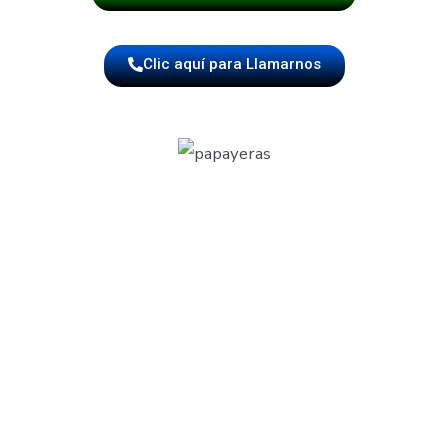
Clic aquí para Llamarnos
Repertorio Especial Para Recibimientos
en Aeropuerto El Dorado de Bogotá
Sabemos que no todos los recibimientos son iguales.
Por eso ofrecemos repertorios diferentes según el
objetivo del momento. Podemos tocar música alegre y
tradicional para celebraciones familiares, repertorio
romántico para parejas, música popular, cumbia, porro,
merengue, papayera típica y hasta canciones
personalizadas según la historia de quien llega.