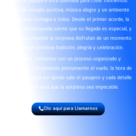
Nuestra papayera está diseñada para crear momentos
llenos de energía positiva, música alegre y un ambiente
festivo que contagia a todos. Desde el primer acorde, la
persona homenajeada siente que su llegada es especial, y
quienes acompañan la sorpresa disfrutan de un momento
único que combina tradición, alegría y celebración.
Además, contamos con un proceso organizado y
profesional. Coordinamos previamente el vuelo, la hora de
llegada, la puerta por donde sale el pasajero y cada detalle
necesario para que la sorpresa sea impecable.
Clic aquí para Llamarnos