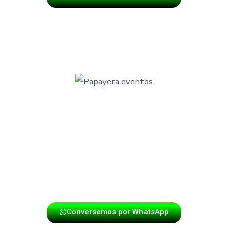
OLCLOR LLEGA A TU EVENTO
No dejes que tu celebración pase desapercibida.
mo una
banda musical tradicional
para que el folclor suene 
¡Haz tu reserva hoy mismo!
Conversemos por WhatsApp