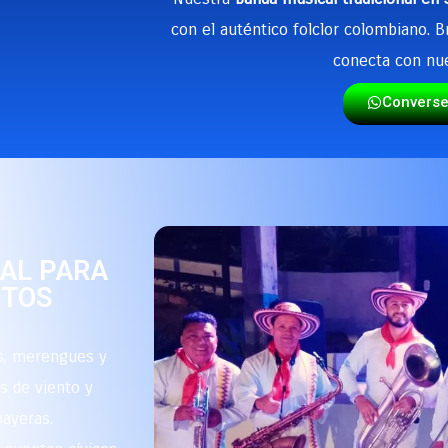
con el auténtico folclor colombiano. 
conecta con nue
Convers
NAL PARA
NTOS
s, merengues y
s de viento y
payeras.