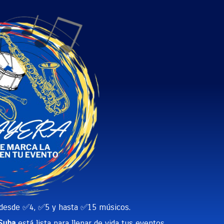
 desde ✅4, ✅5 y hasta ✅15 músicos.
 Suba
está lista para llenar de vida tus eventos