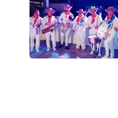
Contamos con músicos con formación profes
Ofrecemos un show alegre, respetuos