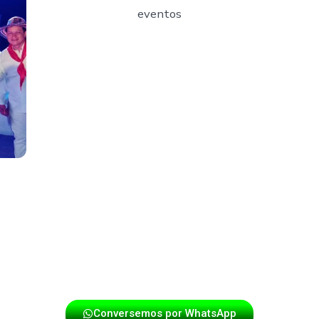
ional y gran experiencia, que se destacan por su puntual
repertorio típico.
o y 100% colombiano
, ideal para conectar generaciones y re
Conversemos por WhatsApp