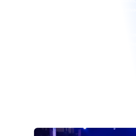
Somos ideales para ferias, fiestas populares,
encuentros culturales y celebraciones priv
tradicional.
Nuestro repertorio se adapta según el ti
público, manteniendo siempre el carácter fes
por nuestras raíces.
💃ALEG