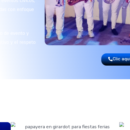
 eventos cívicos,
adas con enfoque
po de evento y
tivo y el respeto
Clic aqu
RÍA, IDENTIDAD Y PROFESIO