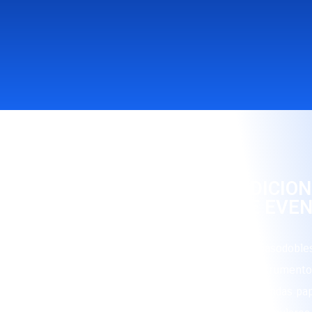
🇨🇴 MÚSICA TRADICIO
TODO TIPO DE EVE
Interpretamos cumbias, porros, pasodoble
otros ritmos folclóricos con instrumento
percusión típicos de las bandas pa