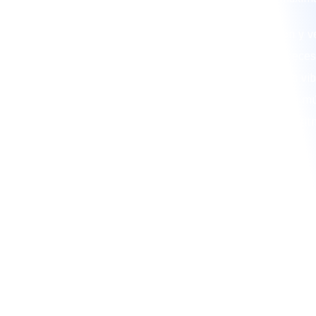
En La Papayera, combinamos tradición y ve
brindarte un show de alta calidad. Si nece
papayera o un grupo papayera que haga vibr
somos la elección ideal. Además, nuestra mú
para generar un ambiente festivo con rit
contagiosos.
CONTRATA 