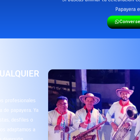
Papayera e
Convers
CUALQUIER
s profesionales
a de papayera. Ya
stas, desfiles o
 nos adaptamos a
 diversión.