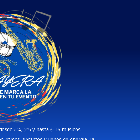
 desde ✅4, ✅5 y hasta ✅15 músicos.
n ritmos vibrantes y llenos de energía, La