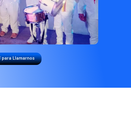
í para Llamarnos
A PAPAYERA