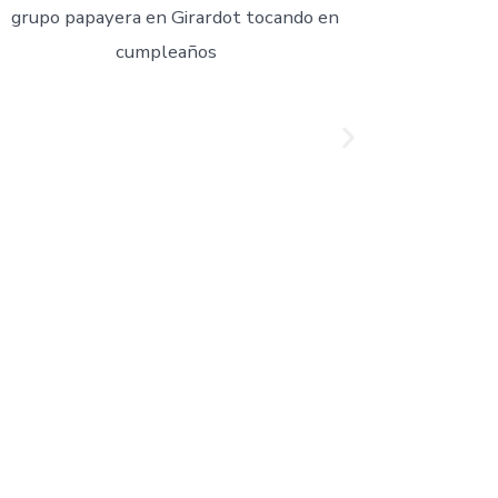
 tu evento tenga un toque especial con la
ores exponentes del género.