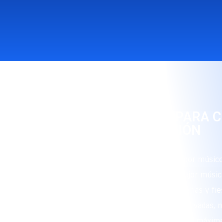
RITMO Y ALEGRÍA PARA 
OCASIÓN
Nuestro grupo está conformado por músico
que interpretan con maestría la mejor músic
sea para eventos corporativos, ferias y fie
celebraciones populares, fiestas privadas,
cada ocasión para garantizar la máxima