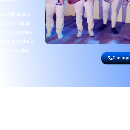
rsatilidad para
sitas una banda
ar a tu público,
sica es perfecta
mos tropicales
Clic aqu
A LOS EXPERTOS EN MÚSIC