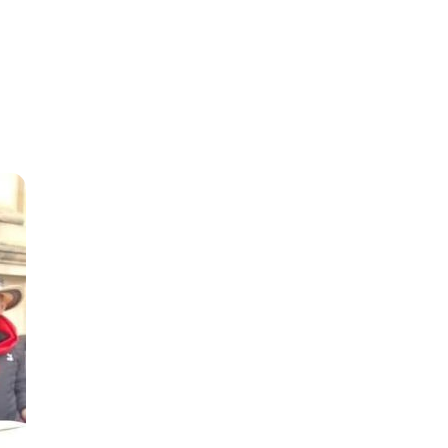
A,
TÁ.