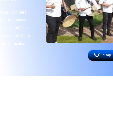
rsatilidad para
sitas una banda
ar a tu público,
sica es perfecta
mos tropicales
Clic aqu
A LOS EXPERTOS EN MÚSIC