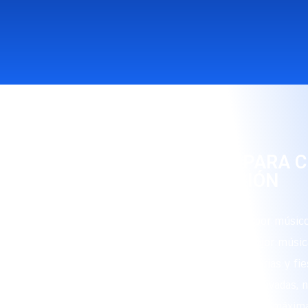
RITMO Y ALEGRÍA PARA 
OCASIÓN
Nuestro grupo está conformado por músico
que interpretan con maestría la mejor músic
sea para eventos corporativos, ferias y fie
celebraciones populares, fiestas privadas,
cada ocasión para garantizar la máxima