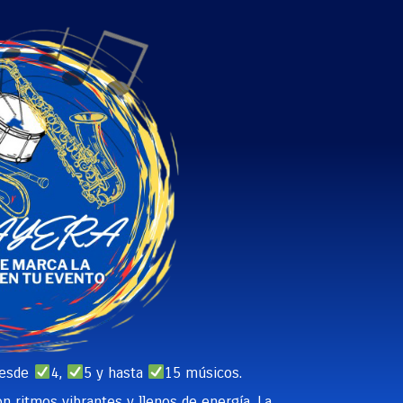
desde
4,
5 y hasta
15 músicos.
n ritmos vibrantes y llenos de energía, La