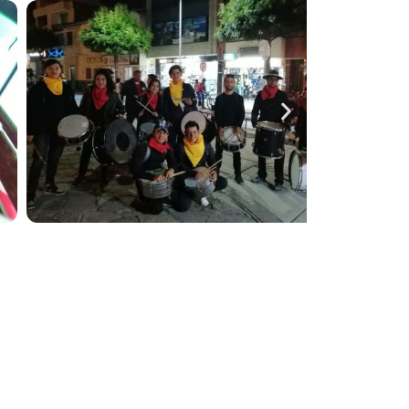
 tu evento tenga un toque especial con la
ores exponentes del género.