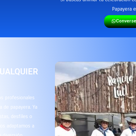
Papayera e
Convers
CUALQUIER
s profesionales
a de papayera. Ya
stas, desfiles o
 nos adaptamos a
 diversión.