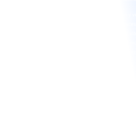
En La Papayera, combinamos tradición y ve
brindarte un show de alta calidad. Si nece
papayera o un grupo papayera que haga vibr
somos la elección ideal. Además, nuestra mú
para generar un ambiente festivo con rit
contagiosos.
CONTRATA 