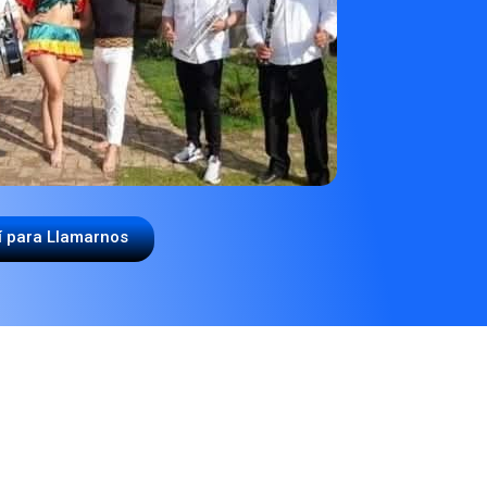
í para Llamarnos
A PAPAYERA