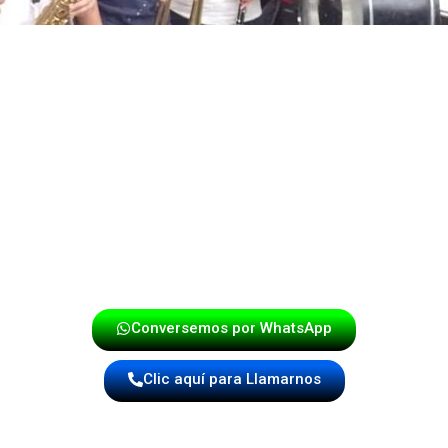
 una experiencia vibrante que combina lo mejor de la músi
 te aseguramos un evento lleno de energía, emoción y sobr
cualquier otra celebración.
onde la música cobra vida y convierte cada evento en una v
¡Haz tu reserva hoy mismo!
Conversemos por WhatsApp
Clic aquí para Llamarnos