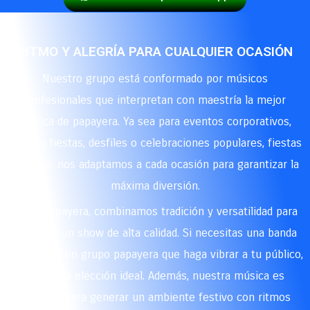
RITMO Y ALEGRÍA PARA CUALQUIER OCASIÓN
Nuestro grupo está conformado por músicos
profesionales que interpretan con maestría la mejor
música de papayera. Ya sea para eventos corporativos,
ferias y fiestas, desfiles o celebraciones populares, fiestas
privadas, nos adaptamos a cada ocasión para garantizar la
máxima diversión.
En La Papayera, combinamos tradición y versatilidad para
brindarte un show de alta calidad. Si necesitas una banda
papayera o un grupo papayera que haga vibrar a tu público,
somos la elección ideal. Además, nuestra música es
perfecta para generar un ambiente festivo con ritmos