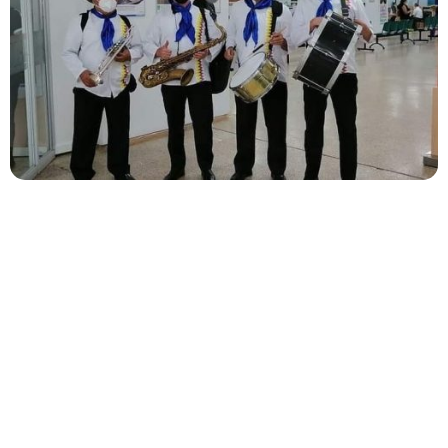
La Papayera
es más que un espectáculo, es una
experiencia vibrante que combina lo mejor de la música
tropical con un estilo único y moderno. Con músicos
apasionados y comprometidos, te aseguramos un
evento lleno de energía, emoción y sobre todo, ¡ritmo!
Ya sea una boda, fiesta o cualquier otra celebración.
La Papayera – Donde la música cobra vida y convierte