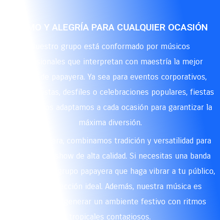
RITMO Y ALEGRÍA PARA CUALQUIER OCASIÓN
Nuestro grupo está conformado por músicos
profesionales que interpretan con maestría la mejor
música de papayera. Ya sea para eventos corporativos,
ferias y fiestas, desfiles o celebraciones populares, fiestas
privadas, nos adaptamos a cada ocasión para garantizar la
máxima diversión.
En La Papayera, combinamos tradición y versatilidad para
brindarte un show de alta calidad. Si necesitas una banda
papayera o un grupo papayera que haga vibrar a tu público,
somos la elección ideal. Además, nuestra música es
perfecta para generar un ambiente festivo con ritmos
tropicales contagiosos.