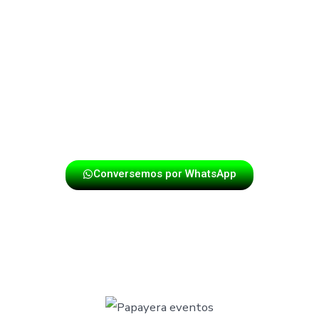
Destacamos por nuestra profesionalidad, puntualidad y
energía en cada presentación. Si deseas que tu evento
tenga un toque especial con la mejor música papayera,
contáctanos y disfruta de una experiencia única con los
mejores exponentes del género.
Conversemos por WhatsApp
TU EVENTO Y NUESTRA MÚSICA,
UN ÉXITO ASEGURADO EN BARICHARA.