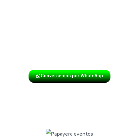
Destacamos por nuestra profesionalidad, puntualidad y
energía en cada presentación. Si deseas que tu evento
tenga un toque especial con la mejor música papayera,
contáctanos y disfruta de una experiencia única con los
mejores exponentes del género.
Conversemos por WhatsApp
TU EVENTO Y NUESTRA MÚSICA,
UN ÉXITO ASEGURADO EN LA VEGA.