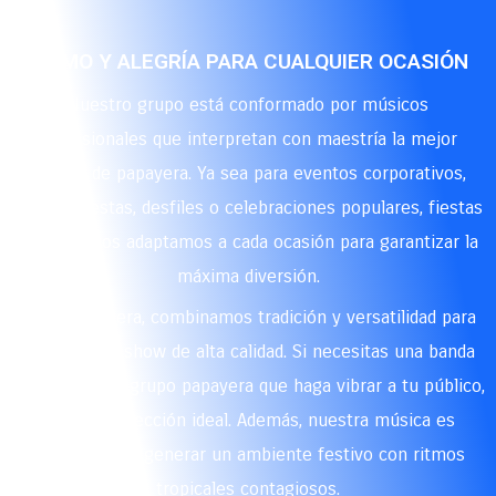
RITMO Y ALEGRÍA PARA CUALQUIER OCASIÓN
Nuestro grupo está conformado por músicos
profesionales que interpretan con maestría la mejor
música de papayera. Ya sea para eventos corporativos,
ferias y fiestas, desfiles o celebraciones populares, fiestas
privadas, nos adaptamos a cada ocasión para garantizar la
máxima diversión.
En La Papayera, combinamos tradición y versatilidad para
brindarte un show de alta calidad. Si necesitas una banda
papayera o un grupo papayera que haga vibrar a tu público,
somos la elección ideal. Además, nuestra música es
perfecta para generar un ambiente festivo con ritmos
tropicales contagiosos.