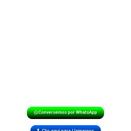
La Papayera
es más que un espectáculo, es una
experiencia vibrante que combina lo mejor de la música
tropical con un estilo único y moderno. Con músicos
apasionados y comprometidos, te aseguramos un
evento lleno de energía, emoción y sobre todo, ¡ritmo!
Ya sea una boda, fiesta o cualquier otra celebración.
La Papayera – Donde la música cobra vida y convierte
cada evento en una verdadera fiesta.
¡Haz tu reserva hoy mismo!
Conversemos por WhatsApp
Clic aquí para Llamarnos