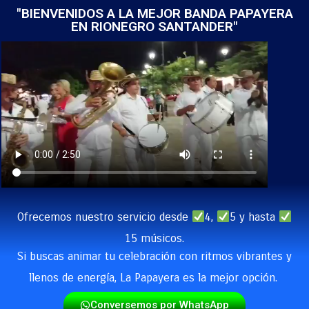
"BIENVENIDOS A LA MEJOR BANDA PAPAYERA
EN RIONEGRO SANTANDER"
Ofrecemos nuestro servicio desde
4,
5 y hasta
15 músicos.
Si buscas animar tu celebración con ritmos vibrantes y
llenos de energía, La Papayera es la mejor opción.
Conversemos por WhatsApp