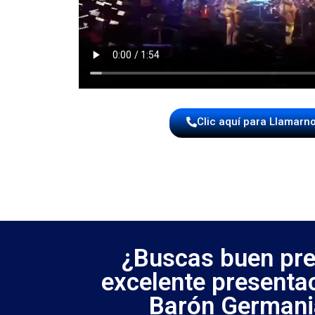
Clic aquí para Llamarn
¿Buscas buen pre
excelente presenta
Barón Germani