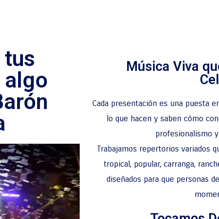
 tus
Música Viva qu
 algo
Ce
Barón
Cada presentación es una puesta en
a
lo que hacen y saben cómo cone
profesionalismo y
Trabajamos repertorios variados q
tropical, popular, carranga, ran
diseñados para que personas de 
moment
Tocamos Do