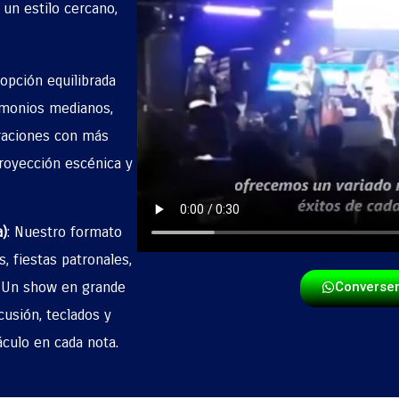
 un estilo cercano,
 opción equilibrada
rimonios medianos,
braciones con más
proyección escénica y
)
:
Nuestro formato
, fiestas patronales,
. Un show en grande
Converse
cusión, teclados y
áculo en cada nota.