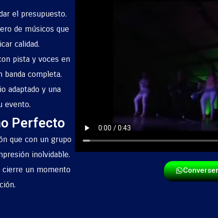
dar el presupuesto.
ero de músicos que
car calidad.
on pista y voces en
n banda completa.
io adaptado y una
u evento.
mo Perfecto
ón que con un grupo
mpresión inolvidable.
u cierre un momento
Converse
ción.