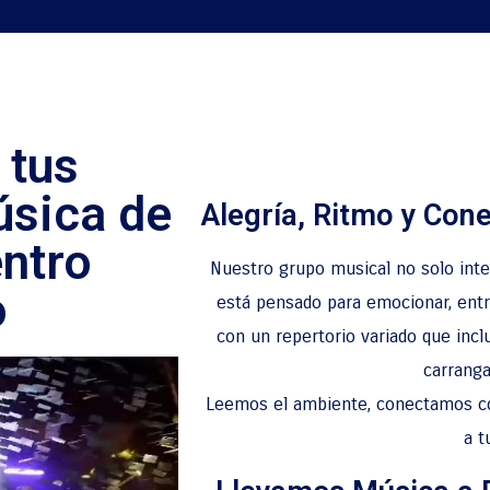
 tus
úsica de
Alegría, Ritmo y Con
ntro
Nuestro grupo musical no solo int
o
está pensado para emocionar, entr
con un repertorio variado que inclu
carranga
Leemos el ambiente, conectamos co
a t