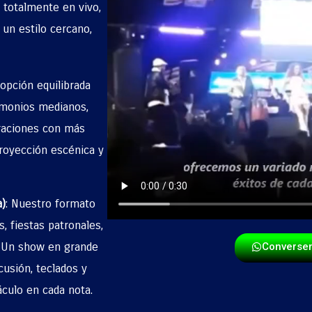
 totalmente en vivo,
 un estilo cercano,
 opción equilibrada
rimonios medianos,
braciones con más
proyección escénica y
)
:
Nuestro formato
, fiestas patronales,
. Un show en grande
Converse
cusión, teclados y
áculo en cada nota.