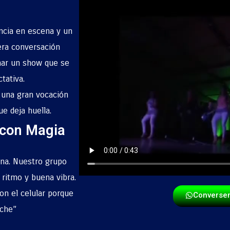
ncia en escena y un
era conversación
mar un show que se
tativa.
 una gran vocación
e deja huella.
 con Magia
na. Nuestro grupo
 ritmo y buena vibra.
on el celular porque
Converse
oche”