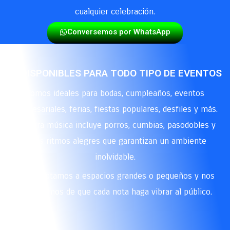
cualquier celebración.
Conversemos por WhatsApp
🎉 DISPONIBLES PARA TODO TIPO DE EVENTOS
Somos ideales para bodas, cumpleaños, eventos
empresariales, ferias, fiestas populares, desfiles y más.
Nuestra música incluye porros, cumbias, pasodobles y
otros ritmos alegres que garantizan un ambiente
inolvidable.
Nos adaptamos a espacios grandes o pequeños y nos
encargamos de que cada nota haga vibrar al público.