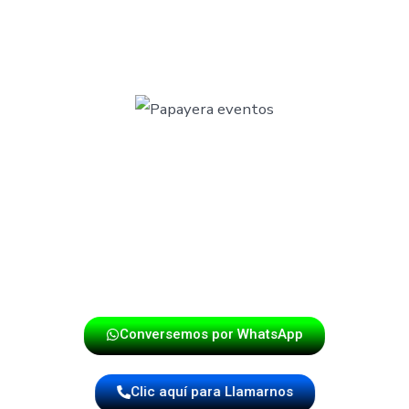
🥁 CONTRATA HOY TU PAPAYERA CON
GARANTÍA DE ALEGRÍA
Dale vida a tu evento con nuestra
papayera a contratar
.
Cotiza hoy mismo nuestra
banda papayera para eventos
y asegura un ambiente de fiesta con sabor colombiano.
¡Haz tu reserva hoy mismo!
Conversemos por WhatsApp
Clic aquí para Llamarnos