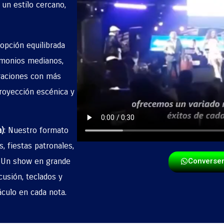
 un estilo cercano,
 opción equilibrada
rimonios medianos,
braciones con más
proyección escénica y
)
:
Nuestro formato
, fiestas patronales,
. Un show en grande
Converse
cusión, teclados y
áculo en cada nota.