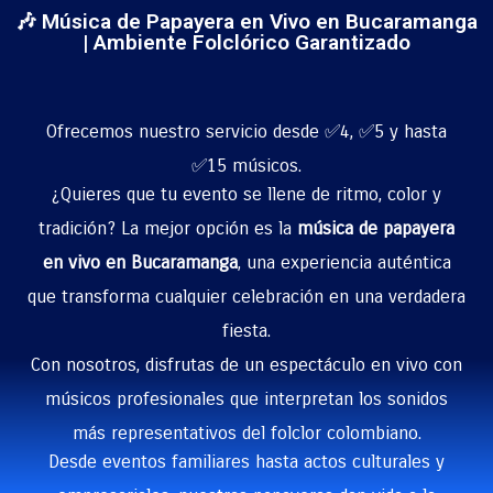
🎶 Música de Papayera en Vivo en Bucaramanga
| Ambiente Folclórico Garantizado
Ofrecemos nuestro servicio desde ✅4, ✅5 y hasta
✅15 músicos.
¿Quieres que tu evento se llene de ritmo, color y
tradición? La mejor opción es la
música de papayera
en vivo en Bucaramanga
, una experiencia auténtica
que transforma cualquier celebración en una verdadera
fiesta.
Con nosotros, disfrutas de un espectáculo en vivo con
músicos profesionales que interpretan los sonidos
más representativos del folclor colombiano.
Desde eventos familiares hasta actos culturales y