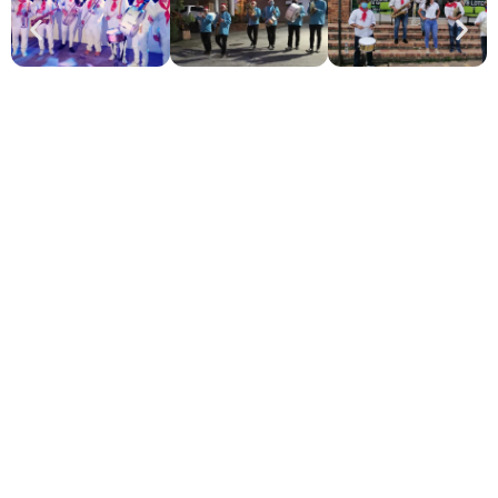
Grupo musical desde 4 hasta 15 integrantes
Instrumentación tradicional: clarinete, saxofón,
redoblante, trompeta, bombo, platillos, bombardino.
Repertorio folclórico personalizado
Show en vivo con músicos uniformados
Presentación adaptable a cualquier espacio
Papayera a domicilio en
Girardot
y sus alrededores
Atención directa y contratación sin intermediarios
Nuestro compromiso es llevar la mejor música en vivo