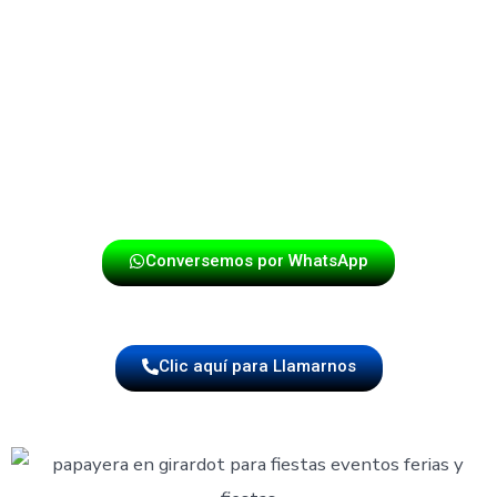
Serenatas, sorpresas y actos culturales
Nuestra papayera se adapta tanto a espacios amplios
como a celebraciones íntimas, garantizando siempre un
espectáculo alegre, emotivo y de alta calidad.
¡ Haz tu reserva hoy mismo en Girardot
!
Conversemos por WhatsApp
Clic aquí para Llamarnos