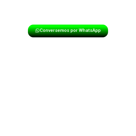
con un equipo de artistas serios, responsables y con
excelente presencia.
Conversemos por WhatsApp
CASIONES IDEALES PARA UNA PAPAYE
EN TU EVENTO EN GIRARDOT
Cumpleaños y fiestas familiares
Aniversarios, grados y bodas
Fiestas empresariales y eventos corporativos
Ferias, fiestas populares y comparsas
Desfiles institucionales o estudiantiles
Celebraciones comunitarias o religiosas