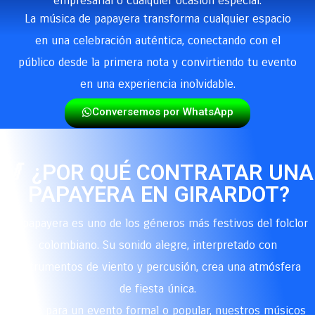
empresarial o cualquier ocasión especial.
La música de papayera transforma cualquier espacio
en una celebración auténtica, conectando con el
público desde la primera nota y convirtiendo tu evento
en una experiencia inolvidable.
Conversemos por WhatsApp
🎷 ¿POR QUÉ CONTRATAR UNA
PAPAYERA EN GIRARDOT?
La papayera es uno de los géneros más festivos del folclor
colombiano. Su sonido alegre, interpretado con
instrumentos de viento y percusión, crea una atmósfera
de fiesta única.
Ya sea para un evento formal o popular, nuestros músicos