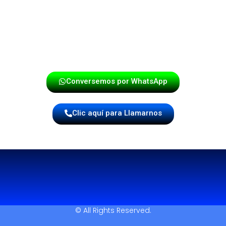
La Papayera – Donde la música cobra vida y convierte
cada evento en una verdadera fiesta.
¡Haz tu reserva hoy mismo!
Conversemos por WhatsApp
Clic aquí para Llamarnos
© All Rights Reserved.