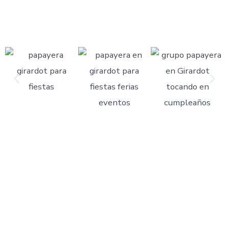
CONTRATA A LOS EXPERTOS EN MÚSIC
PAPAYERA
Destacamos por nuestra profesionalidad, puntualidad y
energía en cada presentación. Si deseas que tu evento
tenga un toque especial con la mejor música papayera,
contáctanos y disfruta de una experiencia única con los
mejores exponentes del género.