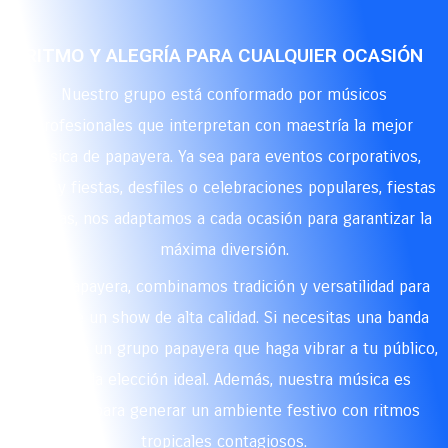
RITMO Y ALEGRÍA PARA CUALQUIER OCASIÓN
Nuestro grupo está conformado por músicos
profesionales que interpretan con maestría la mejor
música de papayera. Ya sea para eventos corporativos,
ferias y fiestas, desfiles o celebraciones populares, fiestas
privadas, nos adaptamos a cada ocasión para garantizar la
máxima diversión.
En La Papayera, combinamos tradición y versatilidad para
brindarte un show de alta calidad. Si necesitas una banda
papayera o un grupo papayera que haga vibrar a tu público,
somos la elección ideal. Además, nuestra música es
perfecta para generar un ambiente festivo con ritmos
tropicales contagiosos.