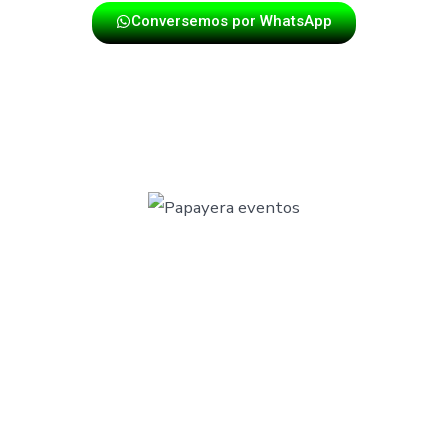
Conversemos por WhatsApp
TU EVENTO Y NUESTRA MÚSICA,
UN ÉXITO ASEGURADO EN TUNJA.
La Papayera
es más que un espectáculo, es una
experiencia vibrante que combina lo mejor de la música
tropical con un estilo único y moderno. Con músicos
apasionados y comprometidos, te aseguramos un
evento lleno de energía, emoción y sobre todo, ¡ritmo!
Ya sea una boda, fiesta o cualquier otra celebración.