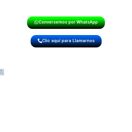
¡Haz tu reserva hoy mismo!
Conversemos por WhatsApp
Clic aquí para Llamarnos
BENEFICIOS DE CONTRATAR NUESTR
MÚSICA EN VIVO PARA EVENTOS
Repertorio alegre y tradicional colombiano
Papayera a domicilio con cobertura en toda
Bucaramanga
Adaptación a todo tipo de eventos y públicos
Músicos profesionales y presentación impecable