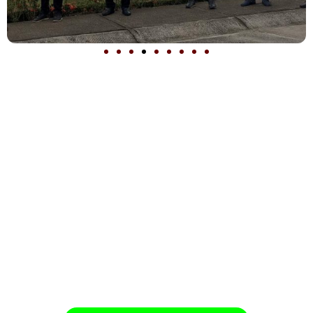
Olvídate de complicaciones logísticas. Nuestra
papayera
a domicilio en Bucaramanga
llega al lugar que nos
indiques con toda la energía y profesionalismo que nos
caracteriza.
Estamos listos para actuar en salones, terrazas, calles,
conjuntos, auditorios, parques y cualquier espacio
donde desees llenar de música tu evento. Adaptamos el
formato a tus necesidades y garantizamos una
presentación inolvidable.