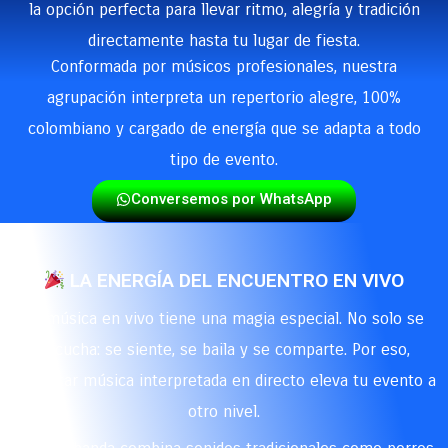
la opción perfecta para llevar ritmo, alegría y tradición
directamente hasta tu lugar de fiesta.
Conformada por músicos profesionales, nuestra
agrupación interpreta un repertorio alegre, 100%
colombiano y cargado de energía que se adapta a todo
tipo de evento.
Conversemos por WhatsApp
LA ENERGÍA DEL ENCUENTRO EN VIVO
La música en vivo tiene una magia especial. No solo se
escucha: se siente, se baila y se comparte. Por eso,
contratar música interpretada en directo eleva tu evento a
otro nivel.