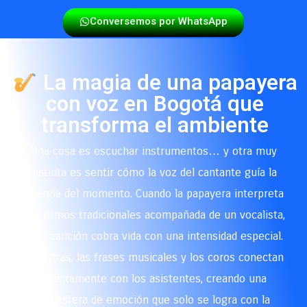
Conversemos por WhatsApp
La magia de una papayera
con voz en Bogotá que
transforma el ambiente
Una cosa es escuchar instrumentos… y otra muy
distinta es sentir cómo la voz del cantante guía la
energía del momento. Cuando la papayera interpreta
sus ritmos tradicionales acompañada de un vocalista,
cada canción cobra vida con una intensidad especial.
Las letras, las frases musicales y los coros conectan
directamente con los asistentes, creando una
atmósfera de emoción que solo se logra con la