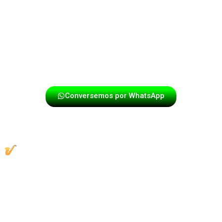
cercana y auténtica.
La voz tiene la capacidad de tocar emociones
profundas: alegría, nostalgia, fiesta, celebración. Algo
que ningún instrumento puede replicar con la misma
fuerza.
Conversemos por WhatsApp
La papayera con cantante en Bogotá
mueve al público como ninguna otra
¿Quieres que tu evento se prenda desde el primer
minuto?