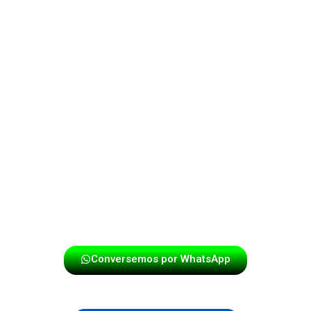
Entonces necesitas una papayera con voz. Un buen
vocalista sabe cuándo animar, cuándo gritar un
“¡arriba!” y cuándo marcar la entrada exacta para que
todo el grupo se encienda.
Los músicos sienten esa energía y responden.
El público también.
Y el resultado es un ambiente explosivo donde nadie
quiere quedarse sentado.
La música deja de ser un acompañamiento y se
convierte en el alma de la fiesta.
Conversemos por WhatsApp