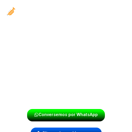
Contáctanos hoy y asegura tu
fecha
Las mejores fechas se agotan rápido.
Si quieres una papayera que realmente haga la
diferencia, que tenga voz, presencia, carisma y calidad
musical, escríbenos hoy mismo.
Porque la música con
voz… llega más lejos.
Y nosotros estamos listos para llevar tu celebración al
máximo nivel.
Conversemos por WhatsApp