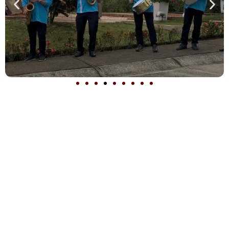
Una papayera sin voz puede animar el ambiente, sí,
pero
una papayera con cantante
rompe barreras
emocionales.
El cantante se convierte en un puente entre la banda y
el público: habla, dedica canciones, motiva, dirige
palmas y hace que todos participen. Ese nivel de
interacción hace que cada presentación sea más