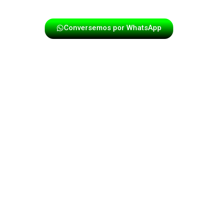
fuerza.
Conversemos por WhatsApp
🎷 La papayera con cantante en Bogotá
mueve al público como ninguna otra
¿Quieres que tu evento se prenda desde el primer
minuto?
Entonces necesitas una papayera con voz. Un buen
vocalista sabe cuándo animar, cuándo gritar un
“¡arriba!” y cuándo marcar la entrada exacta para que
todo el grupo se encienda.