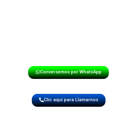
Los músicos sienten esa energía y responden.
El público también.
Y el resultado es un ambiente explosivo donde nadie
quiere quedarse sentado.
La música deja de ser un acompañamiento y se
convierte en el alma de la fiesta.
Conversemos por WhatsApp
Clic aquí para Llamarnos
🎺 Con una papayera con voz en Bogotá,
las canciones se disfrutan como deben