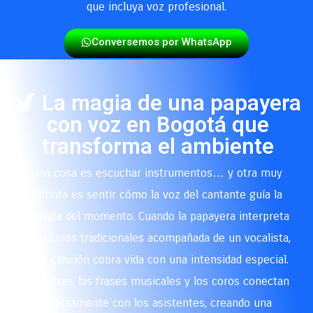
que incluya voz profesional.
Conversemos por WhatsApp
🎷 La magia de una papayera
con voz en Bogotá que
transforma el ambiente
Una cosa es escuchar instrumentos… y otra muy
distinta es sentir cómo la voz del cantante guía la
energía del momento. Cuando la papayera interpreta
sus ritmos tradicionales acompañada de un vocalista,
cada canción cobra vida con una intensidad especial.
Las letras, las frases musicales y los coros conectan
directamente con los asistentes, creando una