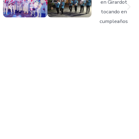
La ventaja de elegir una
papayera en Bucaramanga
es
que no solo estás asegurando música alegre, sino
también un viaje a través de nuestras raíces culturales.
Cada interpretación refleja el espíritu de las fiestas
tradicionales de Colombia, con un estilo propio que
combina lo clásico con lo contemporáneo.
Ya sea en un matrimonio, cumpleaños, feria, desfile o
evento corporativo, una papayera siempre logra que los
asistentes canten, bailen y vivan la experiencia de una