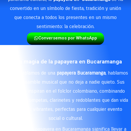
convertido en un símbolo de fiesta, tradición y unión
que conecta a todos los presentes en un mismo
sentimiento: la celebración.
Conversemos por WhatsApp
🎷 La magia de la papayera en Bucaramanga
Cuando hablamos de una
papayera Bucaramanga
, hablamos
de un ensamble musical que no deja a nadie quieto. Sus
ritmos se inspiran en el folclor colombiano, combinando
tamboras, trompetas, clarinetes y redoblantes que dan vida
a melodías vibrantes, perfectas para cualquier evento
social o cultural.
Contratar una papayera en Bucaramanga significa llevar a