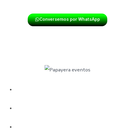
verdadera fiesta santandereana.
Conversemos por WhatsApp
🎺 ¿Por qué elegir una papayera en
Bucaramanga para tus celebraciones?
Alegría garantizada:
la energía que transmite es
incomparable.
Variedad musical:
desde pasodobles y cumbias
hasta merengues y porros.
Profesionalismo:
músicos con experiencia en