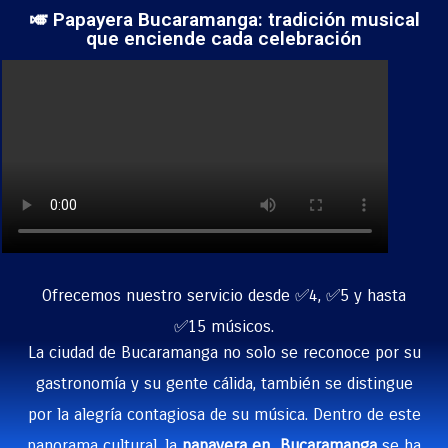
🎺 Papayera Bucaramanga: tradición musical
que enciende cada celebración
Ofrecemos nuestro servicio desde ✅4, ✅5 y hasta
✅15 músicos.
La ciudad de Bucaramanga no solo se reconoce por su
gastronomía y su gente cálida, también se distingue
por la alegría contagiosa de su música. Dentro de este
panorama cultural, la
papayera en Bucaramanga
se ha