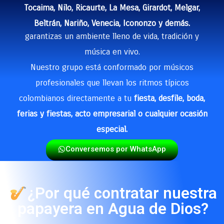
Tocaima, Nilo, Ricaurte, La Mesa, Girardot, Melgar,
Beltrán, Nariño, Venecia, Icononzo y demás.
garantizas un ambiente lleno de vida, tradición y
música en vivo.
Nuestro grupo está conformado por músicos
profesionales que llevan los ritmos típicos
colombianos directamente a tu
fiesta, desfile, boda,
ferias y fiestas, acto empresarial o cualquier ocasión
especial.
Conversemos por WhatsApp
¿Por qué contratar nuestra
papayera en Agua de Dios?