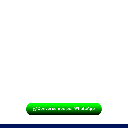
tanto para eventos privados como públicos. En cada
uno de estos municipios, hemos tenido la oportunidad
de compartir momentos únicos con familias, turistas y
comunidades que disfrutan de la música tradicional.
Seguimos expandiendo nuestra propuesta artística con
el compromiso de mantener vivas las raíces musicales
del país, ofreciendo calidad, versatilidad y
entretenimiento en cada nota. Si buscas un grupo que
llene tu evento de ritmo y cultura, nuestra papayera
está lista para llevar la fiesta a tu localidad y contagiar
de alegría a todos los asistentes.
Conversemos por WhatsApp