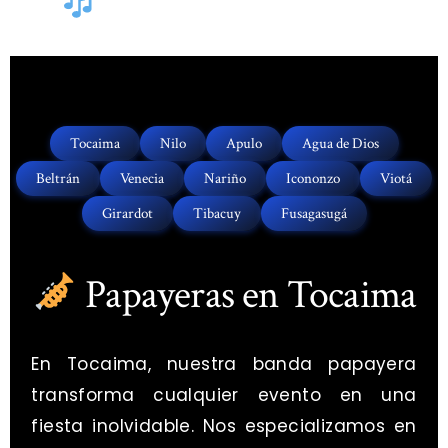
Papayera en Apulo y
Municipios Vecinos
Tocaima
Nilo
Apulo
Agua de Dios
Beltrán
Venecia
Nariño
Icononzo
Viotá
Girardot
Tibacuy
Fusagasugá
Papayeras en Tocaima
En Tocaima, nuestra banda papayera
transforma cualquier evento en una
fiesta inolvidable. Nos especializamos en