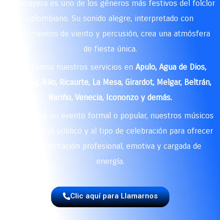
La papayera es uno de los géneros más festivos del folclor
colombiano. Su sonido alegre, interpretado con
instrumentos de viento y percusión, crea una atmósfera
de fiesta única.
Realizamos
nuestros servicios
en
Apulo,
Agua de Dios,
Tocaima, Nilo, Ricaurte, La Mesa, Girardot, Melgar, Beltrán,
Nariño, Venecia, Icononzo y demás.
Ya sea para un evento formal o popular, nuestros músicos
se adaptan al público y al tipo de celebración para ofrecer
una presentación profesional, emotiva y cargada de
energía.
Clic aquí para Llamarnos