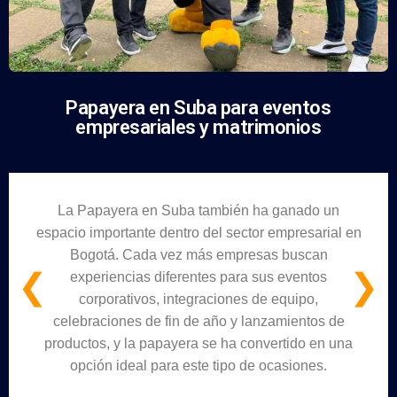
Papayera en Suba para eventos
empresariales y matrimonios
La Papayera en Suba también ha ganado un
espacio importante dentro del sector empresarial en
Bogotá. Cada vez más empresas buscan
❮
❯
experiencias diferentes para sus eventos
corporativos, integraciones de equipo,
celebraciones de fin de año y lanzamientos de
productos, y la papayera se ha convertido en una
opción ideal para este tipo de ocasiones.