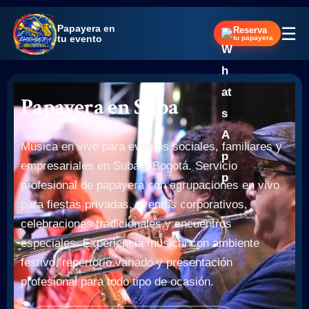
Papayera en
☰
Reserva
tu evento
tu papayera
Papayera en Suba
Música en vivo para eventos sociales, familiares y
empresariales en Suba y Bogotá. Servicio
profesional de papayera con agrupaciones en vivo
para fiestas privadas, eventos corporativos,
celebraciones tradicionales y encuentros
especiales. Experiencia musical con ambiente
festivo, repertorio variado y presentación
profesional para todo tipo de ocasión.