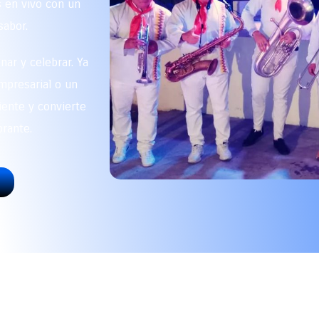
 en vivo con un
sabor.
ar y celebrar. Ya
mpresarial o un
iente y convierte
brante.
identidad y ritmo colombian
io y ocasión. Nos han invitado a presentarnos en salones, c