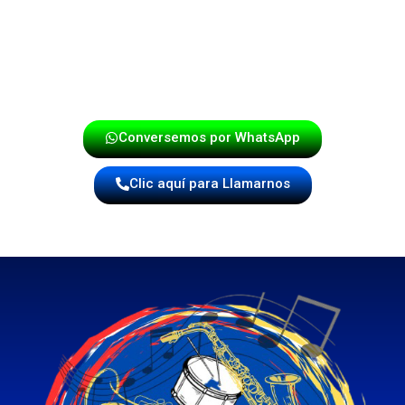
un espectáculo auténtico, festivo y lleno de ritmo.
En Pied
eventos en recuerdos inolvidables.
Conversemos por WhatsApp
Clic aquí para Llamarnos