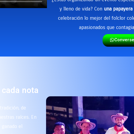
y lleno de vida? Con
una papayera 
celebración lo mejor del folclor c
apasionados que contagia
Convers
n cada nota
radición, de
estras raíces. En
a ganado el