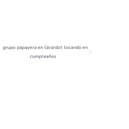
 siempre con el mismo compromiso: ofrecer
 son nuestras principales fortalezas.