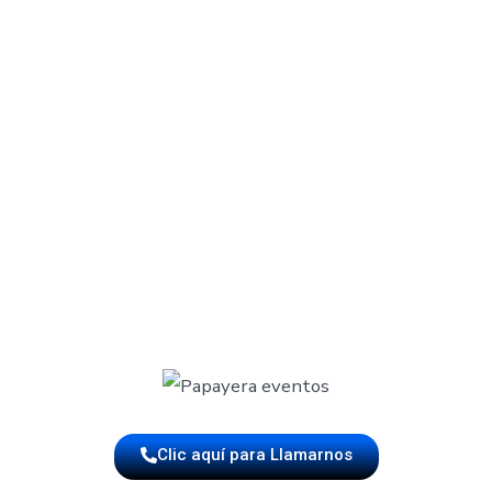
🎺 Repertorio con esencia colombian
 porros, merengues, pasodobles, música tropical y popula
nstrumentos afinados, arreglos dinámicos y un sonido conta
as incluir, podemos prepararla. Nos encanta personalizar 
más especial y significativo para ti y tus invitados.
Clic aquí para Llamarnos