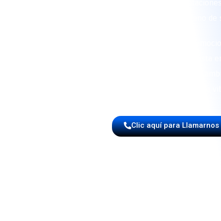
reconocimiento por ofrecer presentaciones
sonido típico, potente y lleno de 
Cada show está pensado para animar, emocion
sea una boda, un cumpleaños, una fiesta e
desfile, nuestra música en vivo eleva el amb
cualquier reunión en una fiesta vi
Clic aquí para Llamarnos
🥁 Eventos con 
Nuestra papayera se adapta a cualquier espac