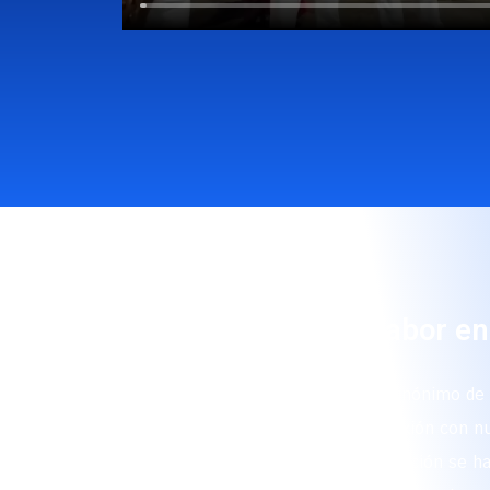
🎷 Autenticidad y sabor e
Contratar una papayera es sinónimo de t
momentos inolvidables y de conexión con nu
Piedecuesta
, nuestra agrupación se h