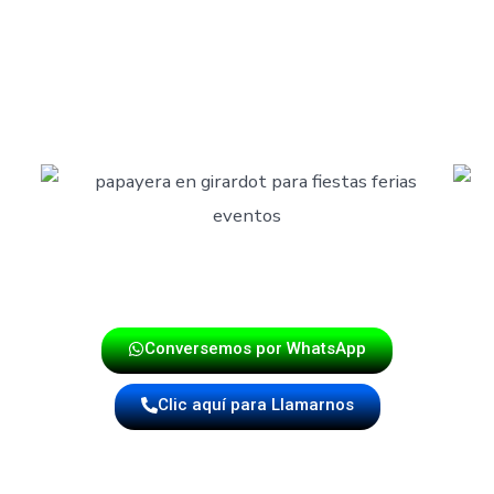
s íntimas y grandes eventos comunitarios en
Piedecuesta
,
una experiencia musical alegre y auténtica.
 actitud de los músicos, la puntualidad y el profesionalismo
Conversemos por WhatsApp
Clic aquí para Llamarnos