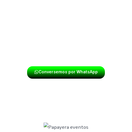
Destacamos por nuestra profesionalidad, puntualidad y
energía en cada presentación. Si deseas que tu evento
tenga un toque especial con la mejor música papayera,
contáctanos y disfruta de una experiencia única con los
mejores exponentes del género.
Conversemos por WhatsApp
TU EVENTO Y NUESTRA MÚSICA,
UN ÉXITO ASEGURADO EN GIRÓN.