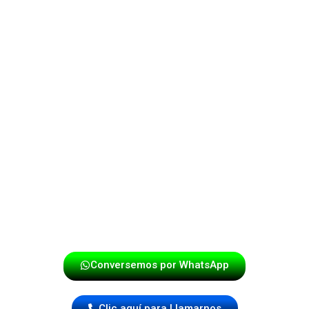
La Papayera
es más que un espectáculo, es una
experiencia vibrante que combina lo mejor de la música
tropical con un estilo único y moderno. Con músicos
apasionados y comprometidos, te aseguramos un
evento lleno de energía, emoción y sobre todo, ¡ritmo!
Ya sea una boda, fiesta o cualquier otra celebración.
La Papayera – Donde la música cobra vida y convierte
cada evento en una verdadera fiesta.
¡Haz tu reserva hoy mismo!
Conversemos por WhatsApp
Clic aquí para Llamarnos