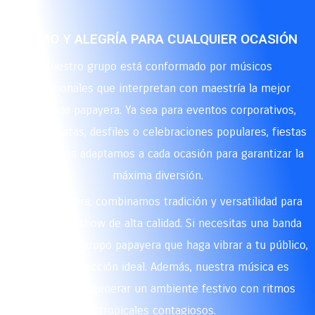
RITMO Y ALEGRÍA PARA CUALQUIER OCASIÓN
Nuestro grupo está conformado por músicos
profesionales que interpretan con maestría la mejor
música de papayera. Ya sea para eventos corporativos,
ferias y fiestas, desfiles o celebraciones populares, fiestas
privadas, nos adaptamos a cada ocasión para garantizar la
máxima diversión.
En La Papayera, combinamos tradición y versatilidad para
brindarte un show de alta calidad. Si necesitas una banda
papayera o un grupo papayera que haga vibrar a tu público,
somos la elección ideal. Además, nuestra música es
perfecta para generar un ambiente festivo con ritmos
tropicales contagiosos.