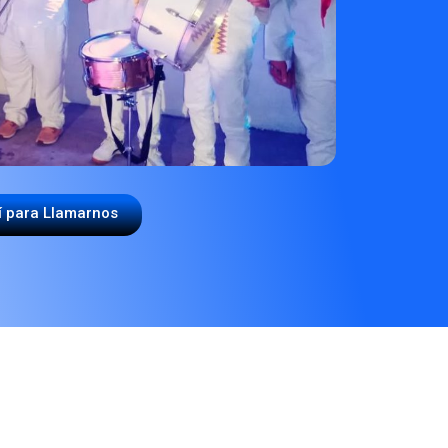
í para Llamarnos
A PAPAYERA"