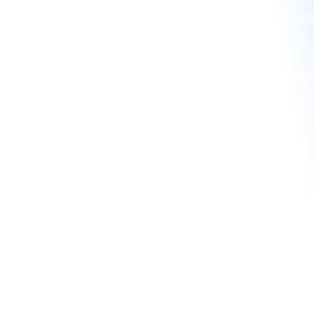
cada ocasión para garantizar la máxima
En La Papayera, combinamos tradición y ve
brindarte un show de alta calidad. Si nece
papayera o un grupo papayera que haga vibr
somos la elección ideal. Además, nuestra mú
para generar un ambiente festivo con rit
contagiosos.
"CONTRATA 