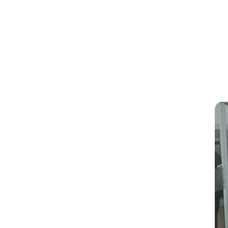
T
UN ÉX