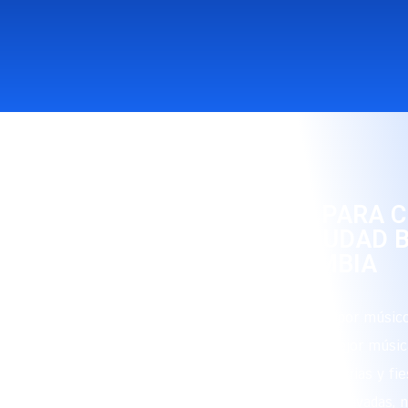
RITMO Y ALEGRÍA PARA 
OCASIÓN EN LA CIUDAD 
COLOMBIA
Nuestro grupo está conformado por músico
que interpretan con maestría la mejor músic
sea para eventos corporativos, ferias y fie
celebraciones populares, fiestas privadas,