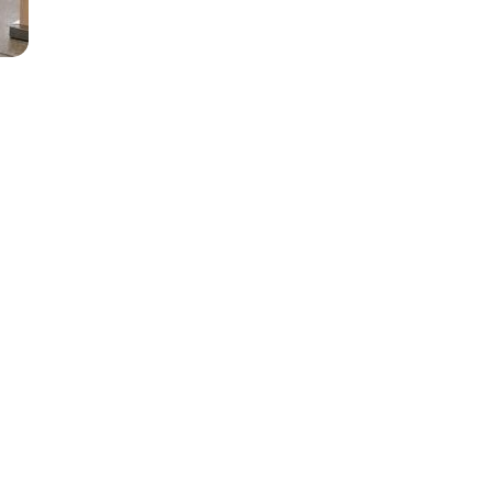
ca tropical con un estilo único y moderno.
e todo, ¡ritmo! Ya sea una boda, fiesta o
erdadera fiesta.