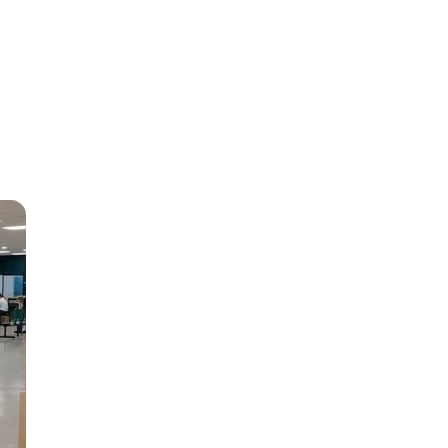
A,
MANGA.