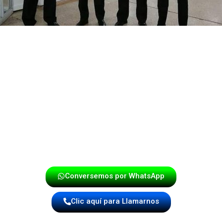
 una experiencia vibrante que combina lo mejor de la músi
 te aseguramos un evento lleno de energía, emoción y sobr
cualquier otra celebración.
onde la música cobra vida y convierte cada evento en una v
¡Haz tu reserva hoy mismo!
Conversemos por WhatsApp
Clic aquí para Llamarnos