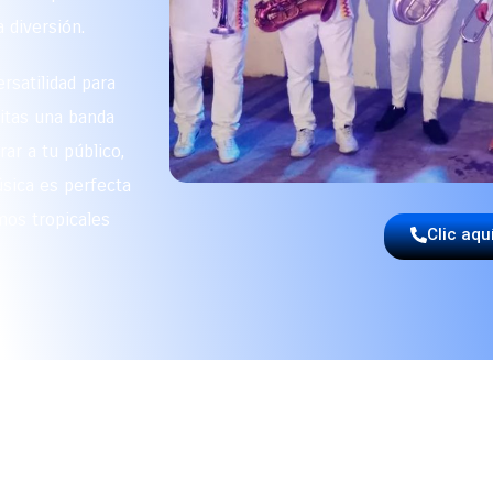
 diversión.
rsatilidad para
sitas una banda
ar a tu público,
sica es perfecta
mos tropicales
Clic aqu
A LOS EXPERTOS EN MÚSIC