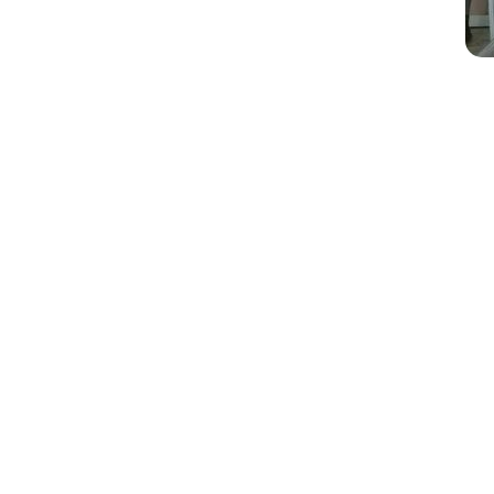
La Papayera
es más que un espectáculo, es
Con músicos apasionados y comprometidos,
La Papayera – D