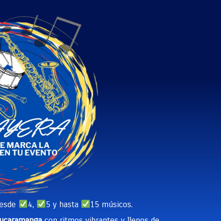
desde
4,
5 y hasta
15 músicos.
ucaramanga
con ritmos vibrantes y llenos de