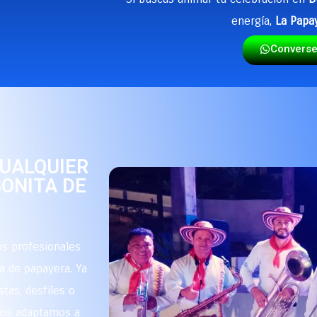
energía,
La Papa
Convers
CUALQUIER
BONITA DE
s profesionales
a de papayera. Ya
stas, desfiles o
 nos adaptamos a