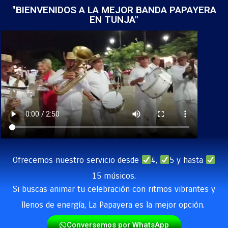
"BIENVENIDOS A LA MEJOR BANDA PAPAYERA
EN TUNJA"
Ofrecemos nuestro servicio desde
4,
5 y hasta
15 músicos.
Si buscas animar tu celebración con ritmos vibrantes y
llenos de energía, La Papayera es la mejor opción.
Conversemos por WhatsApp