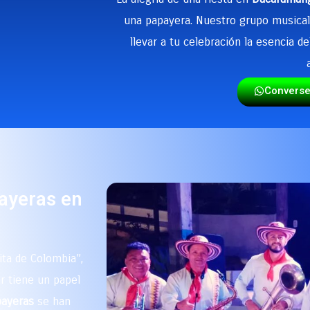
una papayera. Nuestro grupo musical 
llevar a tu celebración la esencia d
Convers
payeras en
ta de Colombia”,
r tiene un papel
payeras
se han