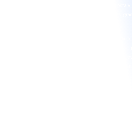
convertido en un símbolo de unión, fiesta y 
en matrimonios, ferias, cumpleaños, gra
empresariales.
Nuestra agrupación rescata esta tradició
musicales que conservan la raíz cultural,
tiempo aportan un aire fresco para que jó
disfruten cada presentación
🥁 ¿Por qué elegi