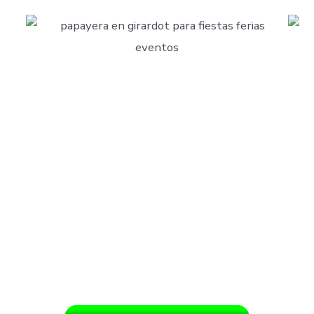
as en Bucaramanga no es solo
evento, es garantizar:
 sonidos de trompetas, redoblantes y saxofones llenan de 
o:
interactuamos con los asistentes, los invitamos a bailar 
aptarnos a celebraciones íntimas o a grandes eventos soc
ada interpretación es un homenaje a nuestras raíces musi