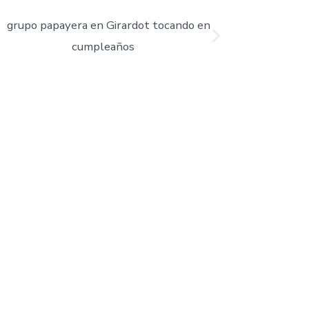
 incluir música en tu
vida cualquier espacio.
y a ser parte del show.
iales y empresariales.
cales colombianas.