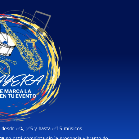
o desde ✅4, ✅5 y hasta ✅15 músicos.
ga
no está completa sin la presencia vibrante de