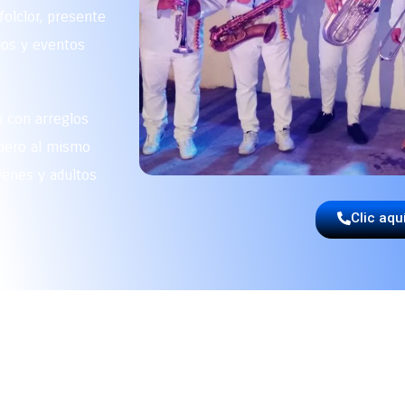
folclor, presente
dos y eventos
n con arreglos
 pero al mismo
venes y adultos
.
Clic aqu
r una papayera para tu fies