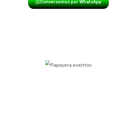
Conversemos por WhatsApp
EVENTO Y NUESTRAS PAPAYE
ITO ASEGURADO EN BUCARA
e nuestras papayeras
ferentes formatos para ajustarnos a las necesidades de tu