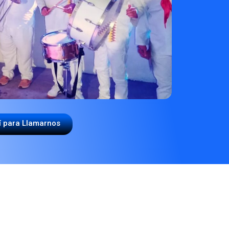
í para Llamarnos
ta en Bucaramanga?