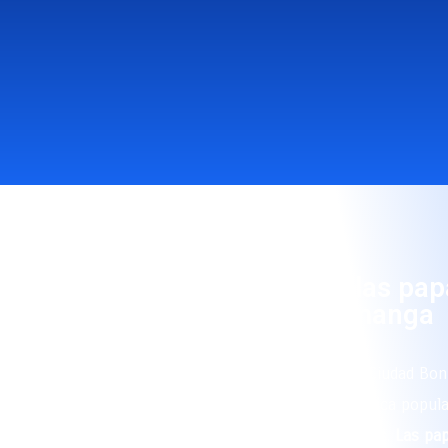
🎷 La tradición de las pa
Bucaramanga
Bucaramanga, conocida como la “Ciudad Boni
es también un lugar donde la música popula
fundamental en las celebraciones.
Las pa