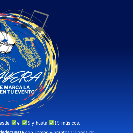
desde
4,
5 y hasta
15 músicos.
Piedecuesta
con ritmos vibrantes y llenos de