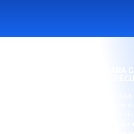
RITMO Y ALEGRÍA PARA 
OCASIÓN EN PIEDEC
Nuestro grupo está conformado por músico
que interpretan con maestría la mejor músic
sea para eventos corporativos, ferias y fie
celebraciones populares, fiestas privadas,
cada ocasión para garantizar la máxima