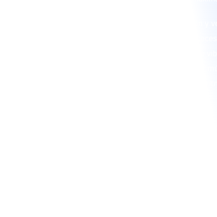
En La Papayera, combinamos tradición y ve
brindarte un show de alta calidad. Si nece
papayera o un grupo papayera que haga vibr
somos la elección ideal. Además, nuestra mú
para generar un ambiente festivo con rit
contagiosos.
"CONTRATA 