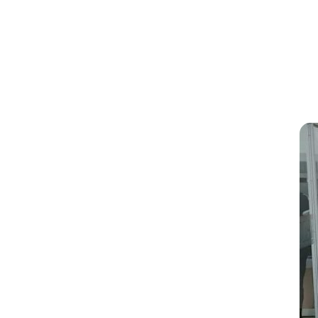
T
UN ÉX