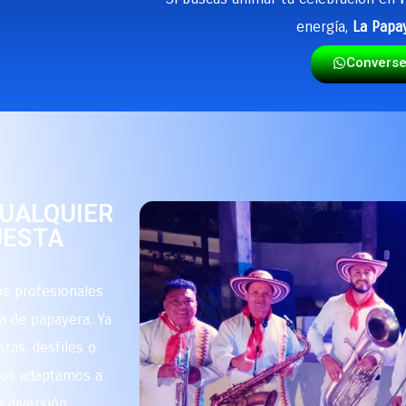
energía,
La Papa
Convers
CUALQUIER
UESTA
s profesionales
a de papayera. Ya
stas, desfiles o
 nos adaptamos a
 diversión.