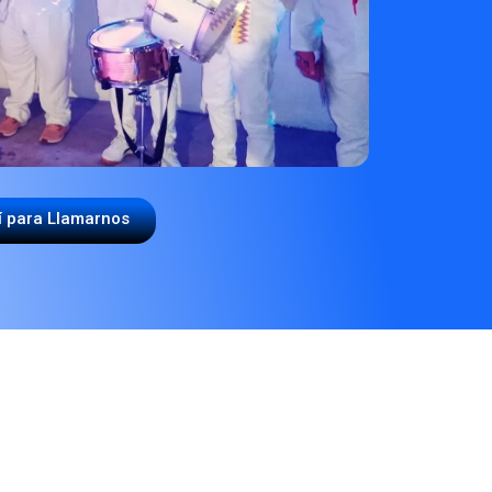
í para Llamarnos
A PAPAYERA"