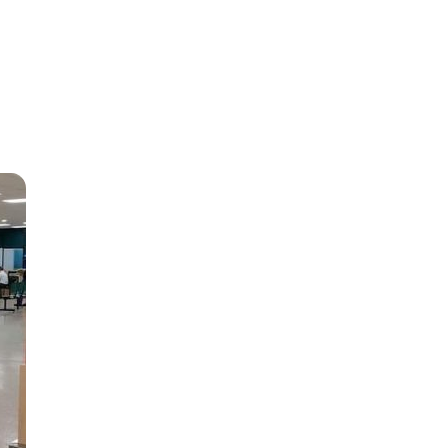
A,
UESTA.