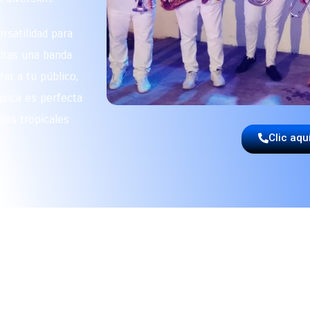
rsatilidad para
sitas una banda
ar a tu público,
sica es perfecta
mos tropicales
Clic aqu
A LOS EXPERTOS EN MÚSIC