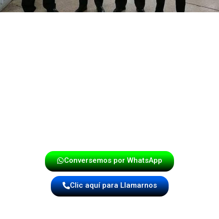
 una experiencia vibrante que combina lo mejor de la músi
 te aseguramos un evento lleno de energía, emoción y sobr
cualquier otra celebración.
onde la música cobra vida y convierte cada evento en una v
¡Haz tu reserva hoy mismo!
Conversemos por WhatsApp
Clic aquí para Llamarnos