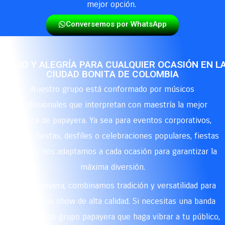
mejor opción.
Conversemos por WhatsApp
RITMO Y ALEGRÍA PARA CUALQUIER OCASIÓN EN L
CIUDAD BONITA DE COLOMBIA
Nuestro grupo está conformado por músicos
profesionales que interpretan con maestría la mejor
música de papayera. Ya sea para eventos corporativos,
ferias y fiestas, desfiles o celebraciones populares, fiestas
privadas, nos adaptamos a cada ocasión para garantizar la
máxima diversión.
En La Papayera, combinamos tradición y versatilidad para
brindarte un show de alta calidad. Si necesitas una banda
papayera o un grupo papayera que haga vibrar a tu público,