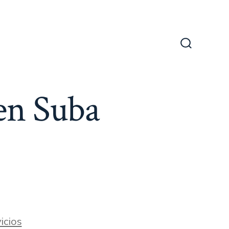
Alternar
la
búsqueda
en Suba
icios