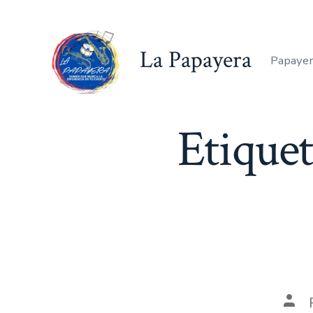
Saltar
al
La Papayera
contenido
Papayer
Etique
Aut