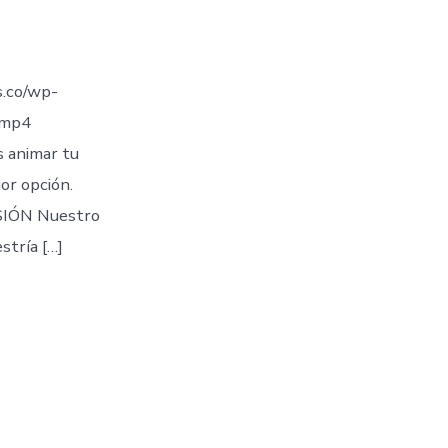
.co/wp-
.mp4
s animar tu
jor opción.
IÓN Nuestro
stría […]