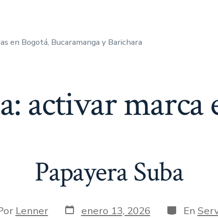
as en Bogotá, Bucaramanga y Barichara
ta:
activar marca 
Papayera Suba
Fecha
Categorías
or
Por
Lenner
enero 13, 2026
En
Serv