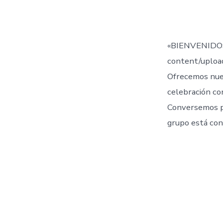
de
la
entr
«BIENVENIDOS
content/uplo
Ofrecemos nue
celebración co
Conversemos 
grupo está con