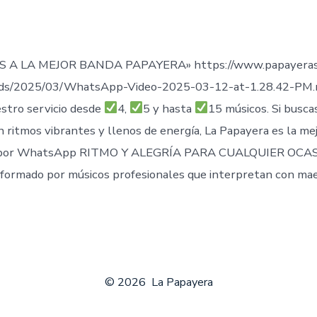
de
publicación
ada
 A LA MEJOR BANDA PAPAYERA» https://www.papayeras
ads/2025/03/WhatsApp-Video-2025-03-12-at-1.28.42-PM
stro servicio desde
4,
5 y hasta
15 músicos. Si busca
n ritmos vibrantes y llenos de energía, La Papayera es la me
por WhatsApp RITMO Y ALEGRÍA PARA CUALQUIER OCAS
formado por músicos profesionales que interpretan con mae
© 2026
La Papayera