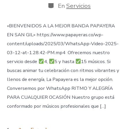
publicación
la
Categorías
En
Servicios
entrada
«BIENVENIDOS A LA MEJOR BANDA PAPAYERA
EN SAN GIL» https://www.papayeras.co/wp-
content/uploads/2025/03/WhatsApp-Video-2025-
03-12-at-1.28.42-PM.mp4 Ofrecemos nuestro
servicio desde
4,
5 y hasta
15 músicos. Si
buscas animar tu celebración con ritmos vibrantes y
llenos de energía, La Papayera es la mejor opción.
Conversemos por WhatsApp RITMO Y ALEGRÍA
PARA CUALQUIER OCASIÓN Nuestro grupo está
conformado por músicos profesionales que […]