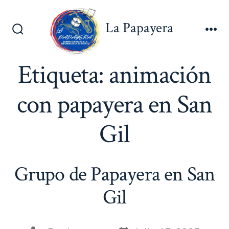
Saltar
al
La Papayera
contenido
Alternar
Me
la
búsqueda
Etiqueta:
animación
con papayera en San
Gil
Grupo de Papayera en San
Gil