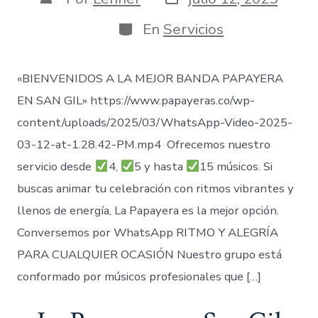
de
de
publicación
la
Categorías
En
Servicios
entrada
«BIENVENIDOS A LA MEJOR BANDA PAPAYERA
EN SAN GIL» https://www.papayeras.co/wp-
content/uploads/2025/03/WhatsApp-Video-2025-
03-12-at-1.28.42-PM.mp4 Ofrecemos nuestro
servicio desde
4,
5 y hasta
15 músicos. Si
buscas animar tu celebración con ritmos vibrantes y
llenos de energía, La Papayera es la mejor opción.
Conversemos por WhatsApp RITMO Y ALEGRÍA
PARA CUALQUIER OCASIÓN Nuestro grupo está
conformado por músicos profesionales que […]