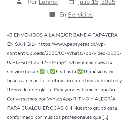
Fecha
Autor
Por
Lenner
julio 15, 2025
de
de
publicación
la
Categorías
En
Servicios
entrada
«BIENVENIDOS A LA MEJOR BANDA PAPAYERA
EN SAN GIL» https://www.papayeras.co/wp-
content/uploads/2025/03/WhatsApp-Video-2025-
03-12-at-1.28.42-PM.mp4 Ofrecemos nuestro
servicio desde
4,
5 y hasta
15 músicos. Si
buscas animar tu celebración con ritmos vibrantes y
llenos de energía, La Papayera es la mejor opción.
Conversemos por WhatsApp RITMO Y ALEGRÍA
PARA CUALQUIER OCASIÓN Nuestro grupo está
conformado por músicos profesionales que […]