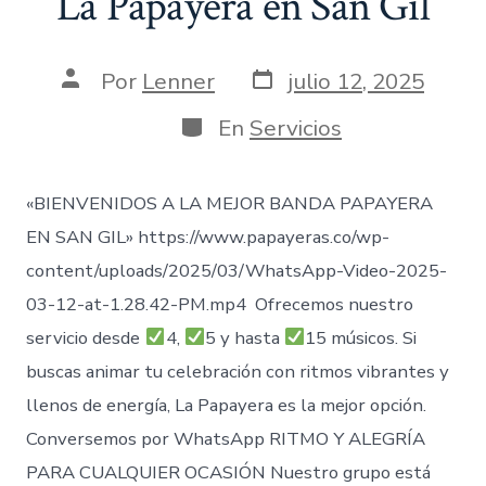
La Papayera en San Gil
Fecha
Autor
Por
Lenner
julio 12, 2025
de
de
publicación
la
Categorías
En
Servicios
entrada
«BIENVENIDOS A LA MEJOR BANDA PAPAYERA
EN SAN GIL» https://www.papayeras.co/wp-
content/uploads/2025/03/WhatsApp-Video-2025-
03-12-at-1.28.42-PM.mp4 Ofrecemos nuestro
servicio desde
4,
5 y hasta
15 músicos. Si
buscas animar tu celebración con ritmos vibrantes y
llenos de energía, La Papayera es la mejor opción.
Conversemos por WhatsApp RITMO Y ALEGRÍA
PARA CUALQUIER OCASIÓN Nuestro grupo está