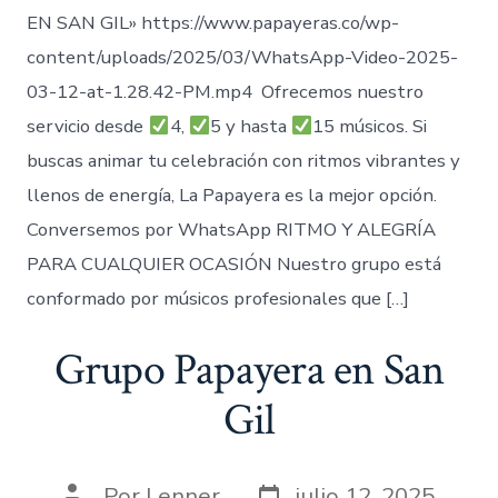
EN SAN GIL» https://www.papayeras.co/wp-
content/uploads/2025/03/WhatsApp-Video-2025-
03-12-at-1.28.42-PM.mp4 Ofrecemos nuestro
servicio desde
4,
5 y hasta
15 músicos. Si
buscas animar tu celebración con ritmos vibrantes y
llenos de energía, La Papayera es la mejor opción.
Conversemos por WhatsApp RITMO Y ALEGRÍA
PARA CUALQUIER OCASIÓN Nuestro grupo está
conformado por músicos profesionales que […]
Grupo Papayera en San
Gil
Fecha
Autor
Por
Lenner
julio 12, 2025