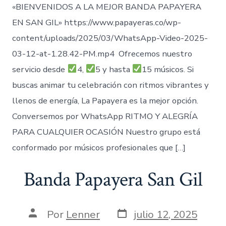
«BIENVENIDOS A LA MEJOR BANDA PAPAYERA
EN SAN GIL» https://www.papayeras.co/wp-
content/uploads/2025/03/WhatsApp-Video-2025-
03-12-at-1.28.42-PM.mp4 Ofrecemos nuestro
servicio desde
4,
5 y hasta
15 músicos. Si
buscas animar tu celebración con ritmos vibrantes y
llenos de energía, La Papayera es la mejor opción.
Conversemos por WhatsApp RITMO Y ALEGRÍA
PARA CUALQUIER OCASIÓN Nuestro grupo está
conformado por músicos profesionales que […]
Banda Papayera San Gil
Fecha
Autor
Por
Lenner
julio 12, 2025
de
de