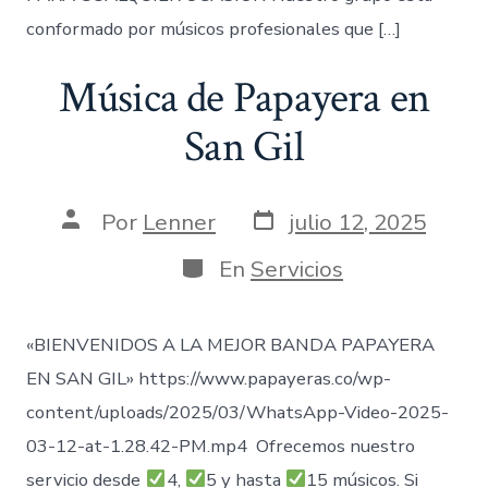
conformado por músicos profesionales que […]
Música de Papayera en
San Gil
Fecha
Autor
Por
Lenner
julio 12, 2025
de
de
publicación
la
Categorías
En
Servicios
entrada
«BIENVENIDOS A LA MEJOR BANDA PAPAYERA
EN SAN GIL» https://www.papayeras.co/wp-
content/uploads/2025/03/WhatsApp-Video-2025-
03-12-at-1.28.42-PM.mp4 Ofrecemos nuestro
servicio desde
4,
5 y hasta
15 músicos. Si