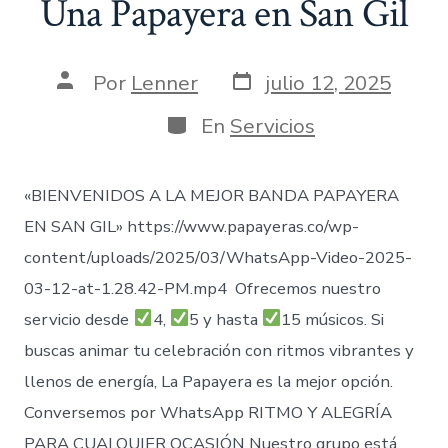
Una Papayera en San Gil
Fecha
Autor
Por
Lenner
julio 12, 2025
de
de
publicación
la
Categorías
En
Servicios
entrada
«BIENVENIDOS A LA MEJOR BANDA PAPAYERA
EN SAN GIL» https://www.papayeras.co/wp-
content/uploads/2025/03/WhatsApp-Video-2025-
03-12-at-1.28.42-PM.mp4 Ofrecemos nuestro
servicio desde
4,
5 y hasta
15 músicos. Si
buscas animar tu celebración con ritmos vibrantes y
llenos de energía, La Papayera es la mejor opción.
Conversemos por WhatsApp RITMO Y ALEGRÍA
PARA CUALQUIER OCASIÓN Nuestro grupo está