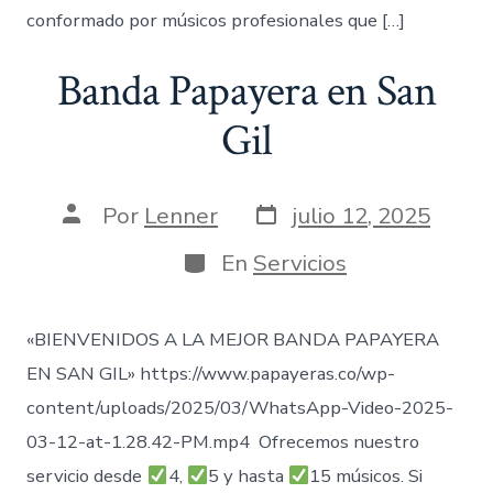
conformado por músicos profesionales que […]
Banda Papayera en San
Gil
Fecha
Autor
Por
Lenner
julio 12, 2025
de
de
publicación
la
Categorías
En
Servicios
entrada
«BIENVENIDOS A LA MEJOR BANDA PAPAYERA
EN SAN GIL» https://www.papayeras.co/wp-
content/uploads/2025/03/WhatsApp-Video-2025-
03-12-at-1.28.42-PM.mp4 Ofrecemos nuestro
servicio desde
4,
5 y hasta
15 músicos. Si