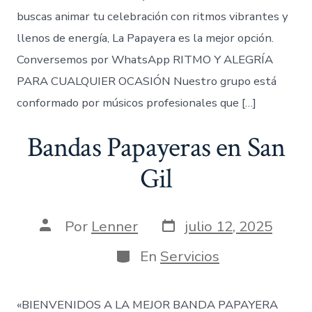
buscas animar tu celebración con ritmos vibrantes y
llenos de energía, La Papayera es la mejor opción.
Conversemos por WhatsApp RITMO Y ALEGRÍA
PARA CUALQUIER OCASIÓN Nuestro grupo está
conformado por músicos profesionales que […]
Bandas Papayeras en San
Gil
Fecha
Autor
Por
Lenner
julio 12, 2025
de
de
publicación
la
Categorías
En
Servicios
entrada
«BIENVENIDOS A LA MEJOR BANDA PAPAYERA