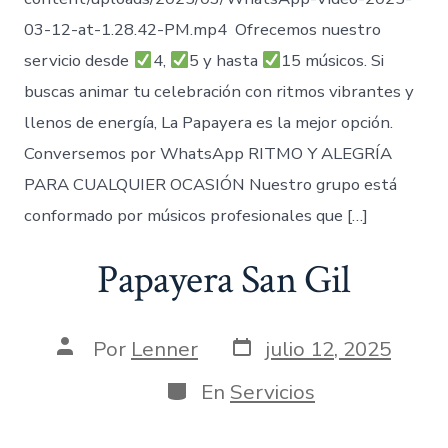
03-12-at-1.28.42-PM.mp4 Ofrecemos nuestro
servicio desde
4,
5 y hasta
15 músicos. Si
buscas animar tu celebración con ritmos vibrantes y
llenos de energía, La Papayera es la mejor opción.
Conversemos por WhatsApp RITMO Y ALEGRÍA
PARA CUALQUIER OCASIÓN Nuestro grupo está
conformado por músicos profesionales que […]
Papayera San Gil
Fecha
Autor
Por
Lenner
julio 12, 2025
de
de
publicación
la
Categorías
En
Servicios
entrada