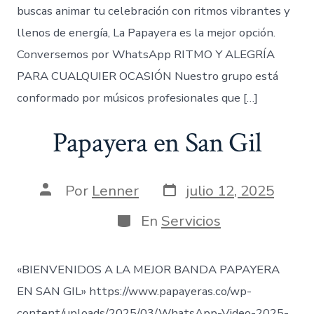
buscas animar tu celebración con ritmos vibrantes y
llenos de energía, La Papayera es la mejor opción.
Conversemos por WhatsApp RITMO Y ALEGRÍA
PARA CUALQUIER OCASIÓN Nuestro grupo está
conformado por músicos profesionales que […]
Papayera en San Gil
Fecha
Autor
Por
Lenner
julio 12, 2025
de
de
publicación
la
Categorías
En
Servicios
entrada
«BIENVENIDOS A LA MEJOR BANDA PAPAYERA
EN SAN GIL» https://www.papayeras.co/wp-
content/uploads/2025/03/WhatsApp-Video-2025-