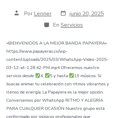
Fecha
Autor
Por
Lenner
junio 20, 2025
de
de
publicación
la
Categorías
En
Servicios
entrada
«BIENVENIDOS A LA MEJOR BANDA PAPAYERA»
https://www.papayeras.co/wp-
content/uploads/2025/03/WhatsApp-Video-2025-
03-12-at-1.28.42-PM.mp4 Ofrecemos nuestro
servicio desde
4,
5 y hasta
15 músicos. Si
buscas animar tu celebración con ritmos vibrantes y
llenos de energía, La Papayera es la mejor opción.
Conversemos por WhatsApp RITMO Y ALEGRÍA
PARA CUALQUIER OCASIÓN Nuestro grupo está
conformado por músicos profesionales que