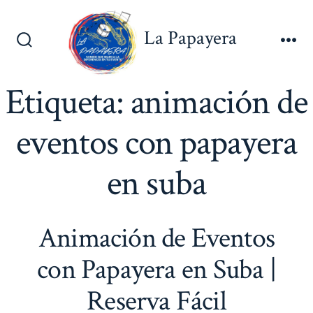
Saltar
al
La Papayera
contenido
Alternar
Me
la
búsqueda
Etiqueta:
animación de
eventos con papayera
en suba
Animación de Eventos
con Papayera en Suba |
Reserva Fácil