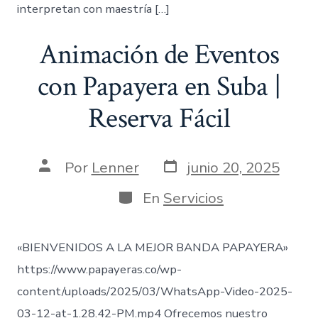
interpretan con maestría […]
Animación de Eventos
con Papayera en Suba |
Reserva Fácil
Fecha
Autor
Por
Lenner
junio 20, 2025
de
de
publicación
la
Categorías
En
Servicios
entrada
«BIENVENIDOS A LA MEJOR BANDA PAPAYERA»
https://www.papayeras.co/wp-
content/uploads/2025/03/WhatsApp-Video-2025-
03-12-at-1.28.42-PM.mp4 Ofrecemos nuestro