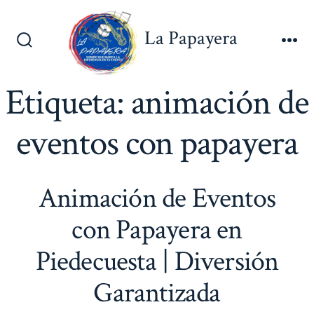
Saltar
al
La Papayera
contenido
Alternar
Me
la
búsqueda
Etiqueta:
animación de
eventos con papayera
Animación de Eventos
con Papayera en
Piedecuesta | Diversión
Garantizada