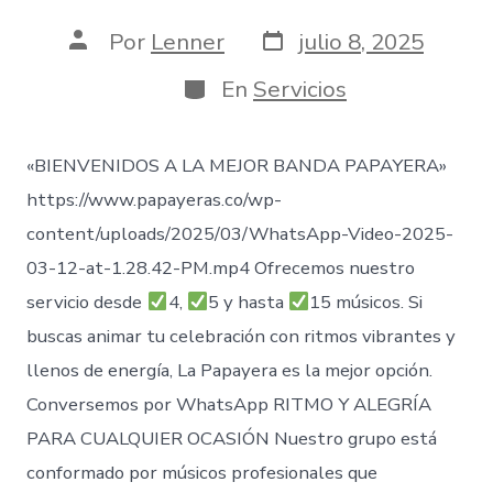
Fecha
Autor
Por
Lenner
julio 8, 2025
de
de
publicación
la
Categorías
En
Servicios
entrada
«BIENVENIDOS A LA MEJOR BANDA PAPAYERA»
https://www.papayeras.co/wp-
content/uploads/2025/03/WhatsApp-Video-2025-
03-12-at-1.28.42-PM.mp4 Ofrecemos nuestro
servicio desde
4,
5 y hasta
15 músicos. Si
buscas animar tu celebración con ritmos vibrantes y
llenos de energía, La Papayera es la mejor opción.
Conversemos por WhatsApp RITMO Y ALEGRÍA
PARA CUALQUIER OCASIÓN Nuestro grupo está
conformado por músicos profesionales que