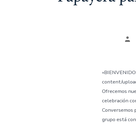
Aut
de
la
ent
«BIENVENIDOS
content/uplo
Ofrecemos nue
celebración co
Conversemos 
grupo está con