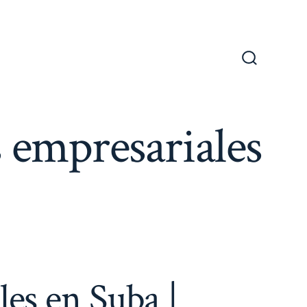
Alternar
la
búsqueda
 empresariales
les en Suba |