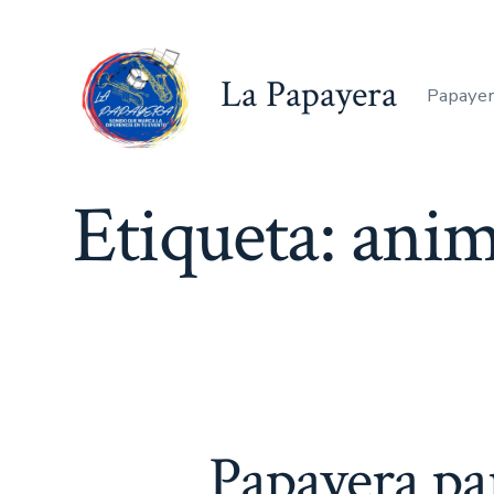
Saltar
al
La Papayera
contenido
Papayer
Etiqueta:
anim
Papayera par