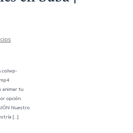
cios
.co/wp-
.mp4
s animar tu
jor opción.
IÓN Nuestro
stría […]