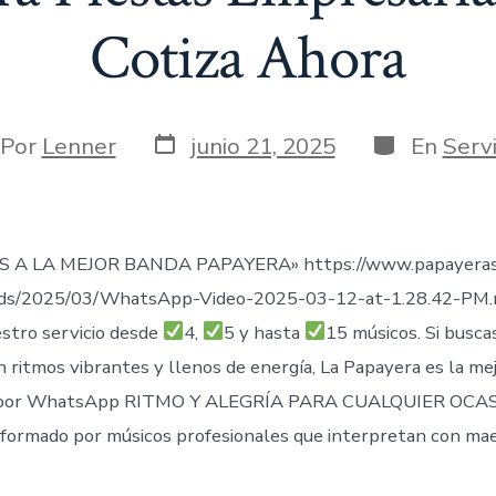
Cotiza Ahora
Fecha
Categorías
or
Por
Lenner
junio 21, 2025
En
Servi
de
publicación
rada
 A LA MEJOR BANDA PAPAYERA» https://www.papayeras
ads/2025/03/WhatsApp-Video-2025-03-12-at-1.28.42-PM
stro servicio desde
4,
5 y hasta
15 músicos. Si busca
n ritmos vibrantes y llenos de energía, La Papayera es la me
por WhatsApp RITMO Y ALEGRÍA PARA CUALQUIER OCAS
formado por músicos profesionales que interpretan con mae