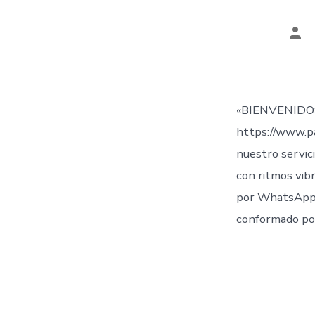
Aut
de
la
ent
«BIENVENIDO
https://www.p
nuestro servic
con ritmos vib
por WhatsApp
conformado por