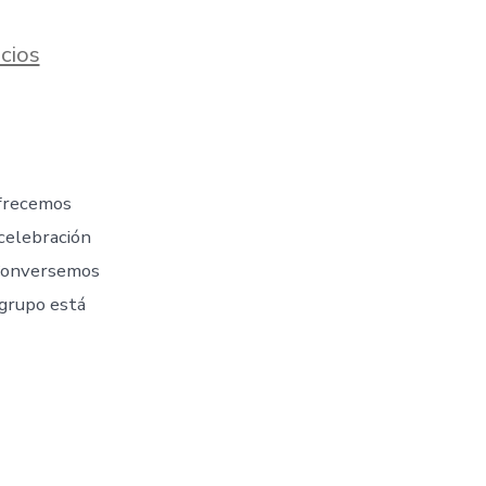
cios
frecemos
 celebración
 Conversemos
rupo está