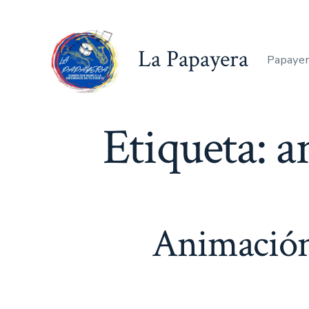
Saltar
al
La Papayera
contenido
Papayer
Etiqueta:
a
Animación 