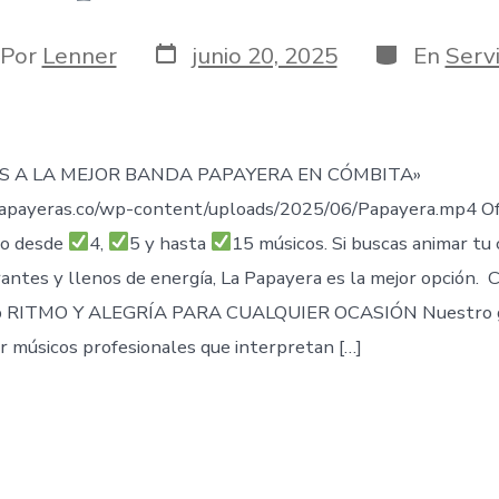
Fecha
Categorías
or
Por
Lenner
junio 20, 2025
En
Servi
de
publicación
rada
S A LA MEJOR BANDA PAPAYERA EN CÓMBITA»
apayeras.co/wp-content/uploads/2025/06/Papayera.mp4 O
io desde
4,
5 y hasta
15 músicos. Si buscas animar tu
rantes y llenos de energía, La Papayera es la mejor opción.
 RITMO Y ALEGRÍA PARA CUALQUIER OCASIÓN Nuestro g
 músicos profesionales que interpretan […]