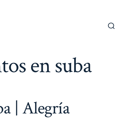
Alternar
la
búsqueda
tos en suba
a | Alegría