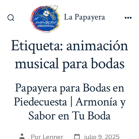
Saltar
al
La Papayera
contenido
Alternar
Me
la
búsqueda
Etiqueta:
animación
musical para bodas
Papayera para Bodas en
Piedecuesta | Armonía y
Sabor en Tu Boda
Fecha
Autor
Por
Lenner
julio 9, 2025