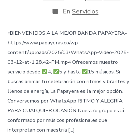
de
de
publicación
la
Categorías
En
Servicios
entrada
«BIENVENIDOS A LA MEJOR BANDA PAPAYERA»
https://www.papayeras.co/wp-
content/uploads/2025/03/WhatsApp-Video-2025-
03-12-at-1.28.42-PM.mp4 Ofrecemos nuestro
servicio desde
4,
5 y hasta
15 músicos. Si
buscas animar tu celebración con ritmos vibrantes y
llenos de energía, La Papayera es la mejor opción.
Conversemos por WhatsApp RITMO Y ALEGRÍA
PARA CUALQUIER OCASIÓN Nuestro grupo está
conformado por músicos profesionales que
interpretan con maestría […]