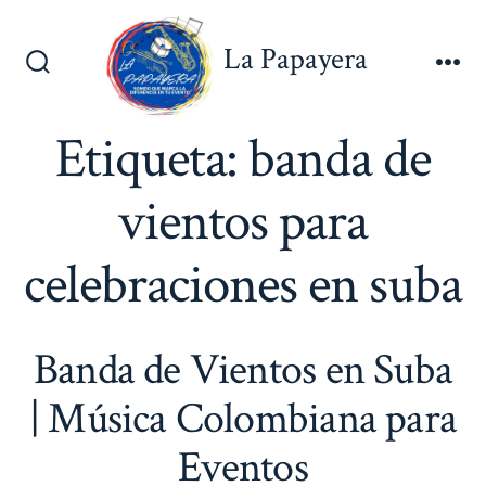
Saltar
al
La Papayera
contenido
Alternar
Me
la
búsqueda
Etiqueta:
banda de
vientos para
celebraciones en suba
Banda de Vientos en Suba
| Música Colombiana para
Eventos