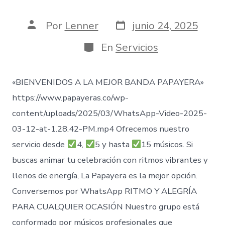
Fecha
Autor
Por
Lenner
junio 24, 2025
de
de
publicación
la
Categorías
En
Servicios
entrada
«BIENVENIDOS A LA MEJOR BANDA PAPAYERA»
https://www.papayeras.co/wp-
content/uploads/2025/03/WhatsApp-Video-2025-
03-12-at-1.28.42-PM.mp4 Ofrecemos nuestro
servicio desde
4,
5 y hasta
15 músicos. Si
buscas animar tu celebración con ritmos vibrantes y
llenos de energía, La Papayera es la mejor opción.
Conversemos por WhatsApp RITMO Y ALEGRÍA
PARA CUALQUIER OCASIÓN Nuestro grupo está
conformado por músicos profesionales que