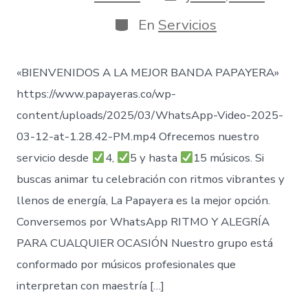
de
de
publicación
la
Categorías
En
Servicios
entrada
«BIENVENIDOS A LA MEJOR BANDA PAPAYERA»
https://www.papayeras.co/wp-
content/uploads/2025/03/WhatsApp-Video-2025-
03-12-at-1.28.42-PM.mp4 Ofrecemos nuestro
servicio desde
4,
5 y hasta
15 músicos. Si
buscas animar tu celebración con ritmos vibrantes y
llenos de energía, La Papayera es la mejor opción.
Conversemos por WhatsApp RITMO Y ALEGRÍA
PARA CUALQUIER OCASIÓN Nuestro grupo está
conformado por músicos profesionales que
interpretan con maestría […]