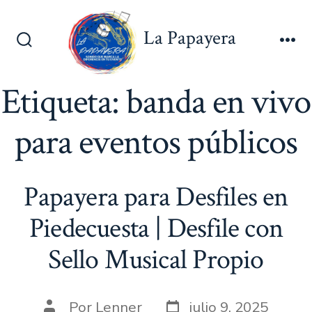
Saltar
al
La Papayera
contenido
Alternar
Me
la
búsqueda
Etiqueta:
banda en vivo
para eventos públicos
Papayera para Desfiles en
Piedecuesta | Desfile con
Sello Musical Propio
Fecha
Autor
Por
Lenner
julio 9, 2025