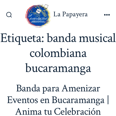
Saltar
al
La Papayera
contenido
Alternar
Me
la
búsqueda
Etiqueta:
banda musical
colombiana
bucaramanga
Banda para Amenizar
Eventos en Bucaramanga |
Anima tu Celebración