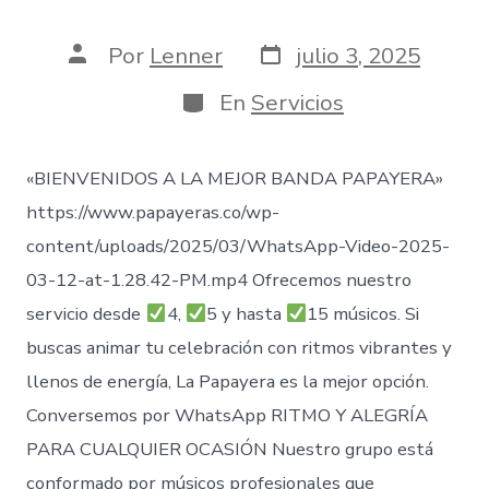
Fecha
Autor
Por
Lenner
julio 3, 2025
de
de
publicación
la
Categorías
En
Servicios
entrada
«BIENVENIDOS A LA MEJOR BANDA PAPAYERA»
https://www.papayeras.co/wp-
content/uploads/2025/03/WhatsApp-Video-2025-
03-12-at-1.28.42-PM.mp4 Ofrecemos nuestro
servicio desde
4,
5 y hasta
15 músicos. Si
buscas animar tu celebración con ritmos vibrantes y
llenos de energía, La Papayera es la mejor opción.
Conversemos por WhatsApp RITMO Y ALEGRÍA
PARA CUALQUIER OCASIÓN Nuestro grupo está
conformado por músicos profesionales que