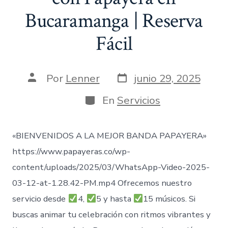
Bucaramanga | Reserva
Fácil
Fecha
Autor
Por
Lenner
junio 29, 2025
de
de
publicación
la
Categorías
En
Servicios
entrada
«BIENVENIDOS A LA MEJOR BANDA PAPAYERA»
https://www.papayeras.co/wp-
content/uploads/2025/03/WhatsApp-Video-2025-
03-12-at-1.28.42-PM.mp4 Ofrecemos nuestro
servicio desde
4,
5 y hasta
15 músicos. Si
buscas animar tu celebración con ritmos vibrantes y