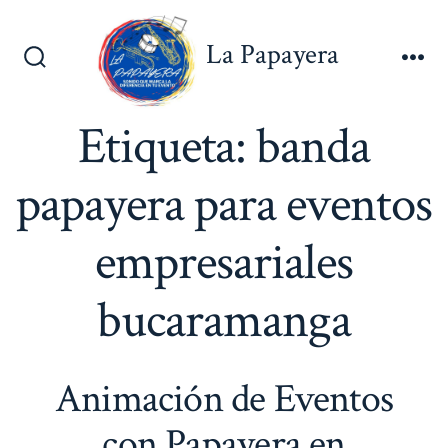
Saltar
al
La Papayera
contenido
Alternar
Me
la
búsqueda
Etiqueta:
banda
papayera para eventos
empresariales
bucaramanga
Animación de Eventos
con Papayera en