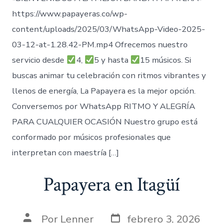
https://www.papayeras.co/wp-
content/uploads/2025/03/WhatsApp-Video-2025-
03-12-at-1.28.42-PM.mp4 Ofrecemos nuestro
servicio desde
4,
5 y hasta
15 músicos. Si
buscas animar tu celebración con ritmos vibrantes y
llenos de energía, La Papayera es la mejor opción.
Conversemos por WhatsApp RITMO Y ALEGRÍA
PARA CUALQUIER OCASIÓN Nuestro grupo está
conformado por músicos profesionales que
interpretan con maestría […]
Papayera en Itagüí
Fecha
Autor
Por
Lenner
febrero 3, 2026