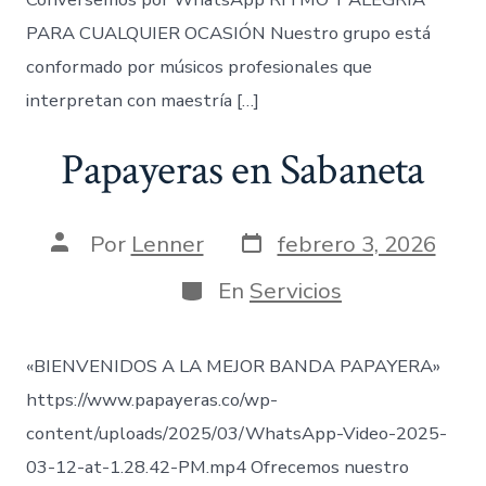
PARA CUALQUIER OCASIÓN Nuestro grupo está
conformado por músicos profesionales que
interpretan con maestría […]
Papayeras en Sabaneta
Fecha
Autor
Por
Lenner
febrero 3, 2026
de
de
publicación
la
Categorías
En
Servicios
entrada
«BIENVENIDOS A LA MEJOR BANDA PAPAYERA»
https://www.papayeras.co/wp-
content/uploads/2025/03/WhatsApp-Video-2025-
03-12-at-1.28.42-PM.mp4 Ofrecemos nuestro