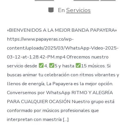
de
de
publicación
la
Categorías
En
Servicios
entrada
«BIENVENIDOS A LA MEJOR BANDA PAPAYERA»
https://www.papayeras.co/wp-
content/uploads/2025/03/WhatsApp-Video-2025-
03-12-at-1.28.42-PM.mp4 Ofrecemos nuestro
servicio desde
4,
5 y hasta
15 músicos. Si
buscas animar tu celebración con ritmos vibrantes y
llenos de energía, La Papayera es la mejor opción.
Conversemos por WhatsApp RITMO Y ALEGRÍA
PARA CUALQUIER OCASIÓN Nuestro grupo está
conformado por músicos profesionales que
interpretan con maestría […]