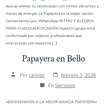
buscas animar tu celebración con ritmos vibrantes y
llenos de energía, La Papayera es la mejor opción.
Conversemos por WhatsApp RITMO Y ALEGRÍA
PARA CUALQUIER OCASIÓN Nuestro grupo está
conformado por músicos profesionales que
interpretan con maestría […]
Papayera en Bello
Fecha
Autor
Por
Lenner
febrero 3, 2026
de
de
publicación
la
Categorías
En
Servicios
entrada
«BIENVENIDOS A LA MEJOR BANDA PAPAYERA»