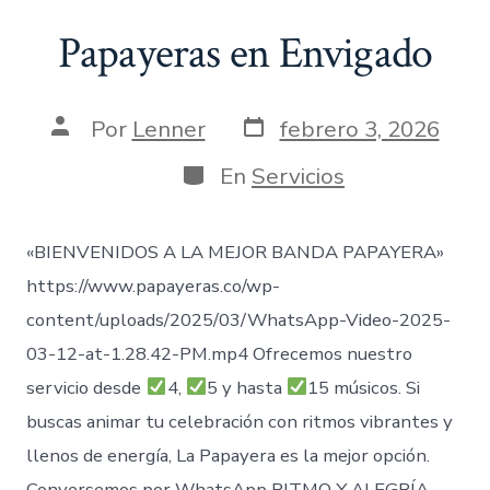
Papayeras en Envigado
Fecha
Autor
Por
Lenner
febrero 3, 2026
de
de
publicación
la
Categorías
En
Servicios
entrada
«BIENVENIDOS A LA MEJOR BANDA PAPAYERA»
https://www.papayeras.co/wp-
content/uploads/2025/03/WhatsApp-Video-2025-
03-12-at-1.28.42-PM.mp4 Ofrecemos nuestro
servicio desde
4,
5 y hasta
15 músicos. Si
buscas animar tu celebración con ritmos vibrantes y
llenos de energía, La Papayera es la mejor opción.
Conversemos por WhatsApp RITMO Y ALEGRÍA