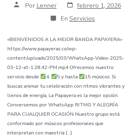
Fecha
Autor
Por
Lenner
febrero 1, 2026
de
de
publicación
la
Categorías
En
Servicios
entrada
«BIENVENIDOS A LA MEJOR BANDA PAPAYERA»
https://www.papayeras.co/wp-
content/uploads/2025/03/WhatsApp-Video-2025-
03-12-at-1.28.42-PM.mp4 Ofrecemos nuestro
servicio desde
4,
5 y hasta
15 músicos. Si
buscas animar tu celebración con ritmos vibrantes y
llenos de energía, La Papayera es la mejor opción.
Conversemos por WhatsApp RITMO Y ALEGRÍA
PARA CUALQUIER OCASIÓN Nuestro grupo está
conformado por músicos profesionales que
interpretan con maestría […]