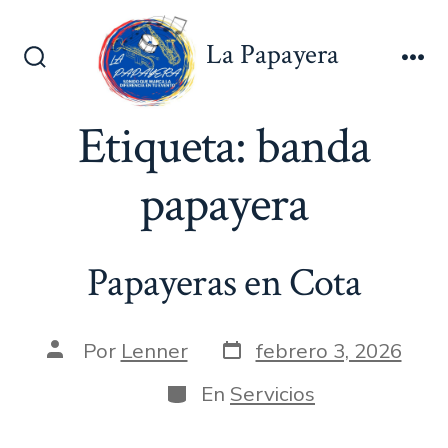
Saltar
al
La Papayera
contenido
Alternar
Me
la
búsqueda
Etiqueta:
banda
papayera
Papayeras en Cota
Fecha
Autor
Por
Lenner
febrero 3, 2026
de
de
publicación
la
Categorías
En
Servicios
entrada