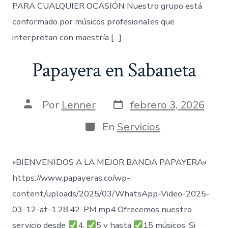
PARA CUALQUIER OCASIÓN Nuestro grupo está
conformado por músicos profesionales que
interpretan con maestría […]
Papayera en Sabaneta
Fecha
Autor
Por
Lenner
febrero 3, 2026
de
de
publicación
la
Categorías
En
Servicios
entrada
«BIENVENIDOS A LA MEJOR BANDA PAPAYERA»
https://www.papayeras.co/wp-
content/uploads/2025/03/WhatsApp-Video-2025-
03-12-at-1.28.42-PM.mp4 Ofrecemos nuestro
servicio desde
4,
5 y hasta
15 músicos. Si