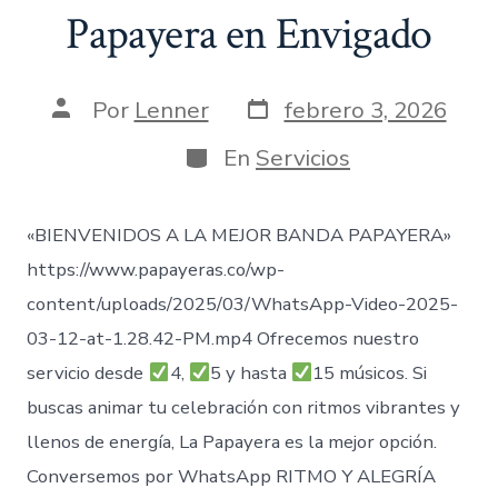
Papayera en Envigado
Fecha
Autor
Por
Lenner
febrero 3, 2026
de
de
publicación
la
Categorías
En
Servicios
entrada
«BIENVENIDOS A LA MEJOR BANDA PAPAYERA»
https://www.papayeras.co/wp-
content/uploads/2025/03/WhatsApp-Video-2025-
03-12-at-1.28.42-PM.mp4 Ofrecemos nuestro
servicio desde
4,
5 y hasta
15 músicos. Si
buscas animar tu celebración con ritmos vibrantes y
llenos de energía, La Papayera es la mejor opción.
Conversemos por WhatsApp RITMO Y ALEGRÍA