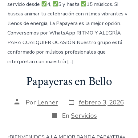
servicio desde
4,
5 y hasta
15 músicos. Si
buscas animar tu celebración con ritmos vibrantes y
llenos de energía, La Papayera es la mejor opción.
Conversemos por WhatsApp RITMO Y ALEGRÍA
PARA CUALQUIER OCASIÓN Nuestro grupo está
conformado por músicos profesionales que
interpretan con maestría […]
Papayeras en Bello
Fecha
Autor
Por
Lenner
febrero 3, 2026
de
de
publicación
la
Categorías
En
Servicios
entrada
«BIENVENIDOS A LA MEJOR BANDA PAPAYERA»