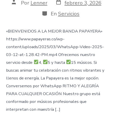
Fecha
Autor
Por
Lenner
febrero 3, 2026
de
de
publicación
la
Categorías
En
Servicios
entrada
«BIENVENIDOS A LA MEJOR BANDA PAPAYERA»
https://www.papayeras.co/wp-
content/uploads/2025/03/WhatsApp-Video-2025-
03-12-at-1.28.42-PM.mp4 Ofrecemos nuestro
servicio desde
4,
5 y hasta
15 músicos. Si
buscas animar tu celebración con ritmos vibrantes y
llenos de energía, La Papayera es la mejor opción.
Conversemos por WhatsApp RITMO Y ALEGRÍA
PARA CUALQUIER OCASIÓN Nuestro grupo está
conformado por músicos profesionales que
interpretan con maestría […]