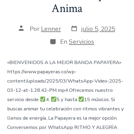
Anima
Fecha
Autor
Por
Lenner
julio 5, 2025
de
de
publicación
la
Categorías
En
Servicios
entrada
«BIENVENIDOS A LA MEJOR BANDA PAPAYERA»
https://www.papayeras.co/wp-
content/uploads/2025/03/WhatsApp-Video-2025-
03-12-at-1.28.42-PM.mp4 Ofrecemos nuestro
servicio desde
4,
5 y hasta
15 músicos. Si
buscas animar tu celebración con ritmos vibrantes y
llenos de energía, La Papayera es la mejor opción.
Conversemos por WhatsApp RITMO Y ALEGRÍA