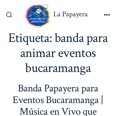
Saltar
al
La Papayera
contenido
Alternar
Me
la
búsqueda
Etiqueta:
banda para
animar eventos
bucaramanga
Banda Papayera para
Eventos Bucaramanga |
Música en Vivo que