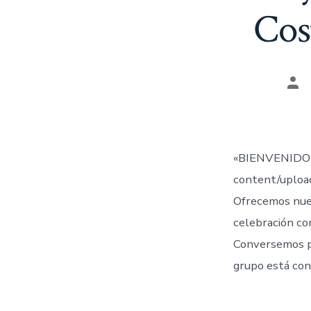
Cos
Aut
de
la
ent
«BIENVENIDOS
content/uplo
Ofrecemos nue
celebración co
Conversemos 
grupo está con