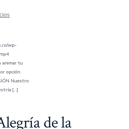
cios
.co/wp-
.mp4
s animar tu
jor opción.
IÓN Nuestro
stría […]
legría de la