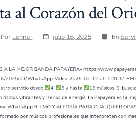
ta al Corazón del Ori
Fecha
Categorías
or
Por
Lenner
julio 16, 2025
En
Servi
de
publicación
rada
 A LA MEJOR BANDA PAPAYERA» https://www.papayeras
ads/2025/03/WhatsApp-Video-2025-03-12-at-1.28.42-PM
stro servicio desde
4,
5 y hasta
15 músicos. Si busca
n ritmos vibrantes y llenos de energía, La Papayera es la me
por WhatsApp RITMO Y ALEGRÍA PARA CUALQUIER OCAS
formado por músicos profesionales que interpretan con mae