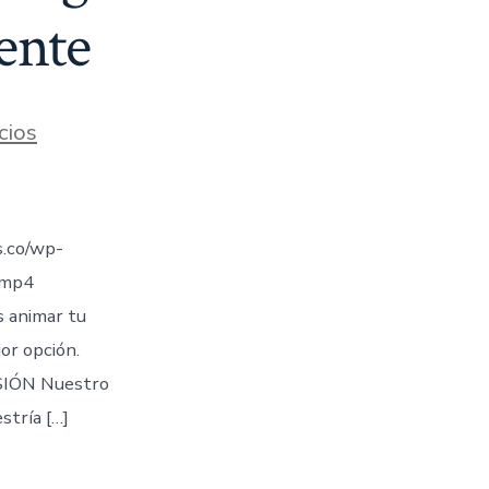
ente
cios
.co/wp-
.mp4
s animar tu
jor opción.
IÓN Nuestro
stría […]