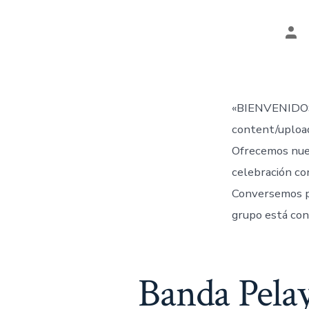
Aut
de
la
ent
«BIENVENIDOS
content/uplo
Ofrecemos nue
celebración co
Conversemos 
grupo está con
Banda Pelay