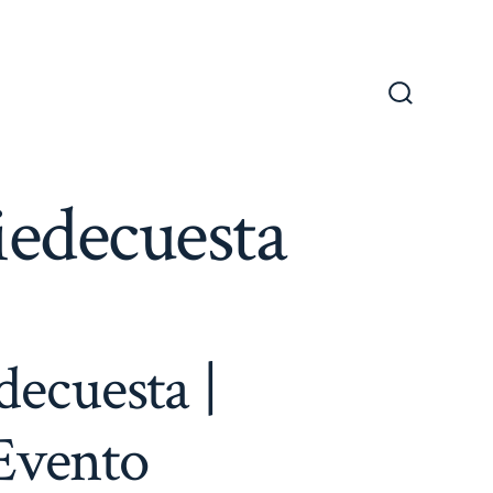
Alternar
la
búsqueda
iedecuesta
decuesta |
Evento