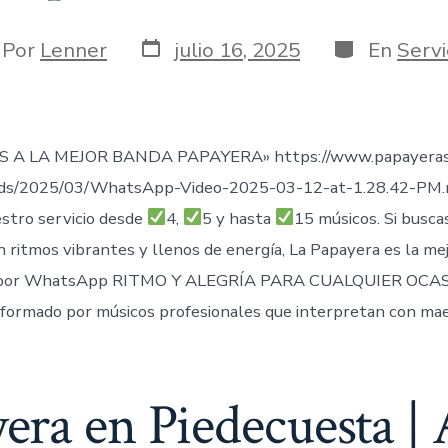
Fecha
Categorías
or
Por
Lenner
julio 16, 2025
En
Servi
de
publicación
rada
 A LA MEJOR BANDA PAPAYERA» https://www.papayeras
ads/2025/03/WhatsApp-Video-2025-03-12-at-1.28.42-PM
stro servicio desde
4,
5 y hasta
15 músicos. Si busca
n ritmos vibrantes y llenos de energía, La Papayera es la me
por WhatsApp RITMO Y ALEGRÍA PARA CUALQUIER OCAS
formado por músicos profesionales que interpretan con mae
era en Piedecuesta | A