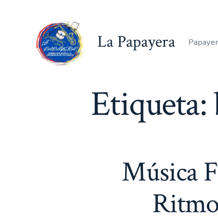
Saltar
al
La Papayera
contenido
Papayer
Etiqueta:
Música Fe
Ritmo