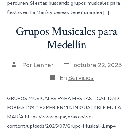
perduren. Si estás buscando grupos musicales para
fiestas en La María y deseas tener una idea […]
Grupos Musicales para
Medellín
Fecha
Autor
Por
Lenner
octubre 22, 2025
de
de
publicación
la
Categorías
En
Servicios
entrada
GRUPOS MUSICALES PARA FIESTAS – CALIDAD,
FORMATOS Y EXPERIENCIA INIGUALABLE EN LA
MARÍA https://www.papayeras.co/wp-
content/uploads/2025/07/Grupo-Musical-1.mp4