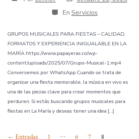
de
de
publicación
la
Categorías
En
Servicios
entrada
GRUPOS MUSICALES PARA FIESTAS – CALIDAD,
FORMATOS Y EXPERIENCIA INIGUALABLE EN LA
MARÍA https://www.papayeras.co/wp-
content/uploads/2025/07/Grupo-Musical-1.mp4
Conversemos por WhatsApp Cuando se trata de
organizar una fiesta memorable, la música en vivo es
una de las piezas clave para crear momentos que
perduren. Si estás buscando grupos musicales para
fiestas en La María y deseas tener una idea […]
Paginación
…
←
Entradas
1
6
7
8