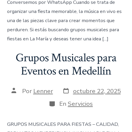
Conversemos por WhatsApp Cuando se trata de
organizar una fiesta memorable, la música en vivo es
una de las piezas clave para crear momentos que
perduren. Si estás buscando grupos musicales para
fiestas en La María y deseas tener una idea […]
Grupos Musicales para
Eventos en Medellín
Fecha
Autor
Por
Lenner
octubre 22, 2025
de
de
publicación
la
Categorías
En
Servicios
entrada
GRUPOS MUSICALES PARA FIESTAS – CALIDAD,