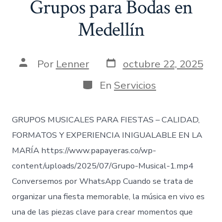
Grupos para Bodas en
Medellín
Fecha
Autor
Por
Lenner
octubre 22, 2025
de
de
publicación
la
Categorías
En
Servicios
entrada
GRUPOS MUSICALES PARA FIESTAS – CALIDAD,
FORMATOS Y EXPERIENCIA INIGUALABLE EN LA
MARÍA https://www.papayeras.co/wp-
content/uploads/2025/07/Grupo-Musical-1.mp4
Conversemos por WhatsApp Cuando se trata de
organizar una fiesta memorable, la música en vivo es
una de las piezas clave para crear momentos que