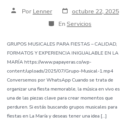
Fecha
Autor
Por
Lenner
octubre 22, 2025
de
de
publicación
la
Categorías
En
Servicios
entrada
GRUPOS MUSICALES PARA FIESTAS – CALIDAD,
FORMATOS Y EXPERIENCIA INIGUALABLE EN LA
MARÍA https://www.papayeras.co/wp-
content/uploads/2025/07/Grupo-Musical-1.mp4
Conversemos por WhatsApp Cuando se trata de
organizar una fiesta memorable, la música en vivo es
una de las piezas clave para crear momentos que
perduren. Si estás buscando grupos musicales para
fiestas en La María y deseas tener una idea […]