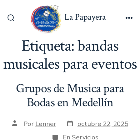
Saltar
al
La Papayera
contenido
Alternar
Me
la
búsqueda
Etiqueta:
bandas
musicales para eventos
Grupos de Musica para
Bodas en Medellín
Fecha
Autor
Por
Lenner
octubre 22, 2025
de
de
publicación
la
Categorías
En
Servicios