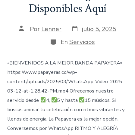
Disponibles Aquí
Fecha
Autor
Por
Lenner
julio 5, 2025
de
de
publicación
la
Categorías
En
Servicios
entrada
«BIENVENIDOS A LA MEJOR BANDA PAPAYERA»
https://www.papayeras.co/wp-
content/uploads/2025/03/WhatsApp-Video-2025-
03-12-at-1.28.42-PM.mp4 Ofrecemos nuestro
servicio desde
4,
5 y hasta
15 músicos. Si
buscas animar tu celebración con ritmos vibrantes y
llenos de energía, La Papayera es la mejor opción.
Conversemos por WhatsApp RITMO Y ALEGRÍA