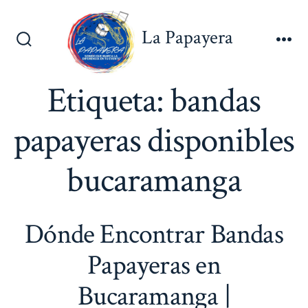
Saltar
al
La Papayera
contenido
Alternar
Me
la
búsqueda
Etiqueta:
bandas
papayeras disponibles
bucaramanga
Dónde Encontrar Bandas
Papayeras en
Bucaramanga |