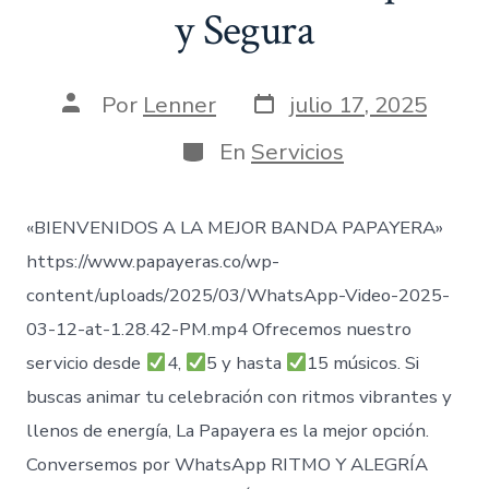
y Segura
Fecha
Autor
Por
Lenner
julio 17, 2025
de
de
publicación
la
Categorías
En
Servicios
entrada
«BIENVENIDOS A LA MEJOR BANDA PAPAYERA»
https://www.papayeras.co/wp-
content/uploads/2025/03/WhatsApp-Video-2025-
03-12-at-1.28.42-PM.mp4 Ofrecemos nuestro
servicio desde
4,
5 y hasta
15 músicos. Si
buscas animar tu celebración con ritmos vibrantes y
llenos de energía, La Papayera es la mejor opción.
Conversemos por WhatsApp RITMO Y ALEGRÍA