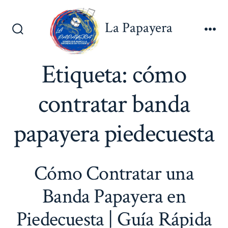
Saltar
al
La Papayera
contenido
Alternar
Me
la
búsqueda
Etiqueta:
cómo
contratar banda
papayera piedecuesta
Cómo Contratar una
Banda Papayera en
Piedecuesta | Guía Rápida