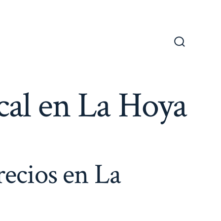
Alternar
la
búsqueda
cal en La Hoya
recios en La