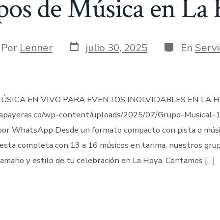
os de Música en La
Fecha
Categorías
or
Por
Lenner
julio 30, 2025
En
Servi
de
publicación
rada
ÚSICA EN VIVO PARA EVENTOS INOLVIDABLES EN LA H
apayeras.co/wp-content/uploads/2025/07/Grupo-Musical-
or WhatsApp Desde un formato compacto con pista o músic
esta completa con 13 a 16 músicos en tarima, nuestros gru
tamaño y estilo de tu celebración en La Hoya. Contamos […]