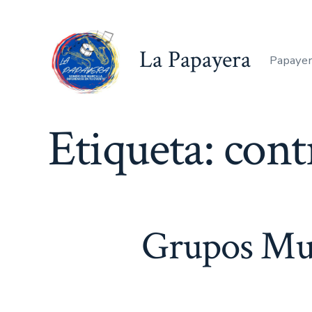
Saltar
al
La Papayera
contenido
Papayer
Etiqueta:
cont
Grupos Musi