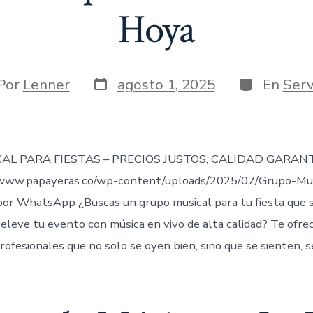
Hoya
Fecha
Categorías
or
Por
Lenner
agosto 1, 2025
En
Serv
de
publicación
rada
AL PARA FIESTAS – PRECIOS JUSTOS, CALIDAD GARAN
www.papayeras.co/wp-content/uploads/2025/07/Grupo-Mu
r WhatsApp ¿Buscas un grupo musical para tu fiesta que se
eleve tu evento con música en vivo de alta calidad? Te ofr
ofesionales que no solo se oyen bien, sino que se sienten, s