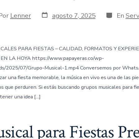
Fecha
Categorías
or
Por
Lenner
agosto 7, 2025
En
Serv
de
publicación
rada
CALES PARA FIESTAS – CALIDAD, FORMATOS Y EXPERI
EN LA HOYA https://www.papayeras.co/wp-
ds/2025/07/Grupo-Musical-1.mp4 Conversemos por Whats
zar una fiesta memorable, la música en vivo es una de las pi
 que perduren. Si estás buscando grupos musicales para fie
tener una idea […]
ical para Fiestas Pre