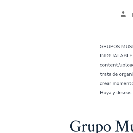
Aut
de
la
ent
GRUPOS MUSI
INIGUALABLE 
content/uploa
trata de organi
crear momentos
Hoya y deseas 
Grupo Mus