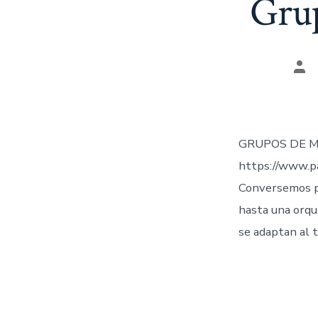
Grup
Aut
de
la
ent
GRUPOS DE M
https://www.p
Conversemos p
hasta una orqu
se adaptan al 