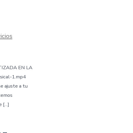
icios
TIZADA EN LA
sical-1.mp4
 ajuste a tu
ecemos
e […]