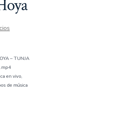
 Hoya
cios
OYA – TUNJA
1.mp4
a en vivo,
pos de música