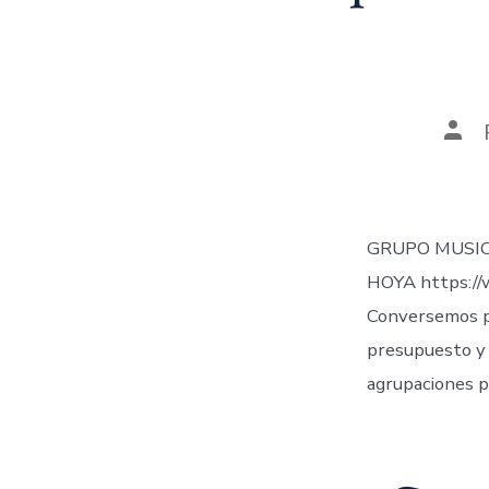
Aut
de
la
ent
GRUPO MUSIC
HOYA https://
Conversemos po
presupuesto y 
agrupaciones pr