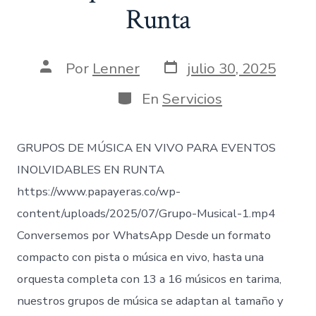
Runta
Fecha
Autor
Por
Lenner
julio 30, 2025
de
de
publicación
la
Categorías
En
Servicios
entrada
GRUPOS DE MÚSICA EN VIVO PARA EVENTOS
INOLVIDABLES EN RUNTA
https://www.papayeras.co/wp-
content/uploads/2025/07/Grupo-Musical-1.mp4
Conversemos por WhatsApp Desde un formato
compacto con pista o música en vivo, hasta una
orquesta completa con 13 a 16 músicos en tarima,
nuestros grupos de música se adaptan al tamaño y