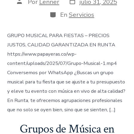
Fecha
Autor
Por
Lenner
julio 31, 2025
de
de
publicación
la
Categorías
En
Servicios
entrada
GRUPO MUSICAL PARA FIESTAS – PRECIOS
JUSTOS, CALIDAD GARANTIZADA EN RUNTA
https://www.papayeras.co/wp-
content/uploads/2025/07/Grupo-Musical-1.mp4
Conversemos por WhatsApp ¿Buscas un grupo
musical para tu fiesta que se ajuste a tu presupuesto
y eleve tu evento con música en vivo de alta calidad?
En Runta, te ofrecemos agrupaciones profesionales
que no solo se oyen bien, sino que se sienten, […]
Grupos de Música en