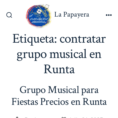
Saltar
al
La Papayera
contenido
Alternar
Me
la
búsqueda
Etiqueta:
contratar
grupo musical en
Runta
Grupo Musical para
Fiestas Precios en Runta