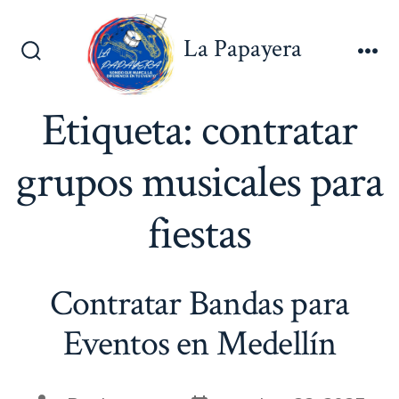
Saltar
al
La Papayera
contenido
Alternar
Me
la
búsqueda
Etiqueta:
contratar
grupos musicales para
fiestas
Contratar Bandas para
Eventos en Medellín