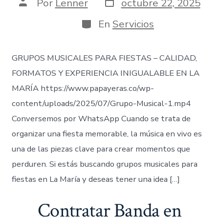
Fecha
Autor
Por
Lenner
octubre 22, 2025
de
de
publicación
la
Categorías
En
Servicios
entrada
GRUPOS MUSICALES PARA FIESTAS – CALIDAD,
FORMATOS Y EXPERIENCIA INIGUALABLE EN LA
MARÍA https://www.papayeras.co/wp-
content/uploads/2025/07/Grupo-Musical-1.mp4
Conversemos por WhatsApp Cuando se trata de
organizar una fiesta memorable, la música en vivo es
una de las piezas clave para crear momentos que
perduren. Si estás buscando grupos musicales para
fiestas en La María y deseas tener una idea […]
Contratar Banda en