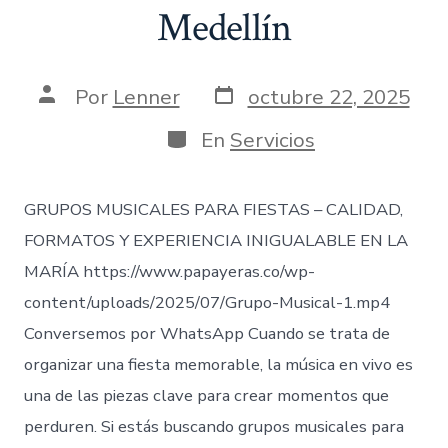
Medellín
Fecha
Autor
Por
Lenner
octubre 22, 2025
de
de
publicación
la
Categorías
En
Servicios
entrada
GRUPOS MUSICALES PARA FIESTAS – CALIDAD,
FORMATOS Y EXPERIENCIA INIGUALABLE EN LA
MARÍA https://www.papayeras.co/wp-
content/uploads/2025/07/Grupo-Musical-1.mp4
Conversemos por WhatsApp Cuando se trata de
organizar una fiesta memorable, la música en vivo es
una de las piezas clave para crear momentos que
perduren. Si estás buscando grupos musicales para