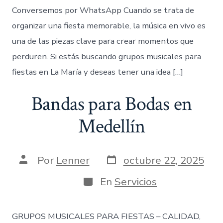
Conversemos por WhatsApp Cuando se trata de
organizar una fiesta memorable, la música en vivo es
una de las piezas clave para crear momentos que
perduren. Si estás buscando grupos musicales para
fiestas en La María y deseas tener una idea […]
Bandas para Bodas en
Medellín
Fecha
Autor
Por
Lenner
octubre 22, 2025
de
de
publicación
la
Categorías
En
Servicios
entrada
GRUPOS MUSICALES PARA FIESTAS – CALIDAD,