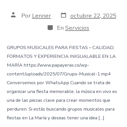
Fecha
Autor
Por
Lenner
octubre 22, 2025
de
de
publicación
la
Categorías
En
Servicios
entrada
GRUPOS MUSICALES PARA FIESTAS – CALIDAD,
FORMATOS Y EXPERIENCIA INIGUALABLE EN LA
MARÍA https://www.papayeras.co/wp-
content/uploads/2025/07/Grupo-Musical-1.mp4
Conversemos por WhatsApp Cuando se trata de
organizar una fiesta memorable, la música en vivo es
una de las piezas clave para crear momentos que
perduren. Si estás buscando grupos musicales para
fiestas en La María y deseas tener una idea […]