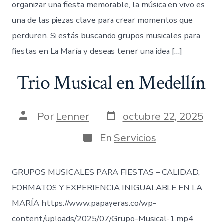
organizar una fiesta memorable, la música en vivo es
una de las piezas clave para crear momentos que
perduren. Si estás buscando grupos musicales para
fiestas en La María y deseas tener una idea […]
Trio Musical en Medellín
Fecha
Autor
Por
Lenner
octubre 22, 2025
de
de
publicación
la
Categorías
En
Servicios
entrada
GRUPOS MUSICALES PARA FIESTAS – CALIDAD,
FORMATOS Y EXPERIENCIA INIGUALABLE EN LA
MARÍA https://www.papayeras.co/wp-
content/uploads/2025/07/Grupo-Musical-1.mp4