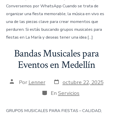
Conversemos por WhatsApp Cuando se trata de
organizar una fiesta memorable, la música en vivo es
una de las piezas clave para crear momentos que
perduren. Si estás buscando grupos musicales para
fiestas en La María y deseas tener una idea […]
Bandas Musicales para
Eventos en Medellín
Fecha
Autor
Por
Lenner
octubre 22, 2025
de
de
publicación
la
Categorías
En
Servicios
entrada
GRUPOS MUSICALES PARA FIESTAS – CALIDAD,