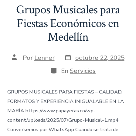
Grupos Musicales para
Fiestas Económicos en
Medellín
Fecha
Autor
Por
Lenner
octubre 22, 2025
de
de
publicación
la
Categorías
En
Servicios
entrada
GRUPOS MUSICALES PARA FIESTAS – CALIDAD,
FORMATOS Y EXPERIENCIA INIGUALABLE EN LA
MARÍA https://www.papayeras.co/wp-
content/uploads/2025/07/Grupo-Musical-1.mp4
Conversemos por WhatsApp Cuando se trata de