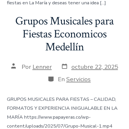
fiestas en La María y deseas tener una idea […]
Grupos Musicales para
Fiestas Economicos
Medellín
Fecha
Autor
Por
Lenner
octubre 22, 2025
de
de
publicación
la
Categorías
En
Servicios
entrada
GRUPOS MUSICALES PARA FIESTAS – CALIDAD,
FORMATOS Y EXPERIENCIA INIGUALABLE EN LA
MARÍA https://www.papayeras.co/wp-
content/uploads/2025/07/Grupo-Musical-1.mp4